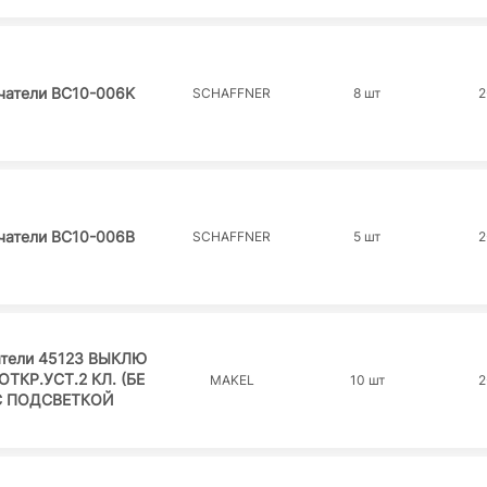
атели BC10-006K
SCHAFFNER
8 шт
2
атели BC10-006B
SCHAFFNER
5 шт
2
тели 45123 ВЫКЛЮ
ОТКР.УСТ.2 КЛ. (БЕ
MAKEL
10 шт
2
 С ПОДСВЕТКОЙ