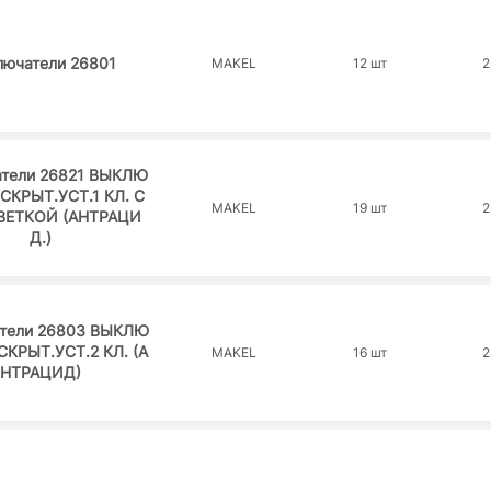
лючатели 26801
MAKEL
12 шт
2
тели 26821 ВЫКЛЮ
СКРЫТ.УСТ.1 КЛ. С
MAKEL
19 шт
2
ВЕТКОЙ (АНТРАЦИ
Д.)
тели 26803 ВЫКЛЮ
СКРЫТ.УСТ.2 КЛ. (А
MAKEL
16 шт
2
НТРАЦИД)