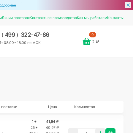
одробнее
и
Линии поставок
Контрактное производство
Как мы работаем
Контакты
7
(
499
)
322-47-86
0
0 ₽
т 08:00 – 18:00 по МСК
 поставки
Цена
Количество
1 +
41,94 ₽
25 +
40,97 ₽