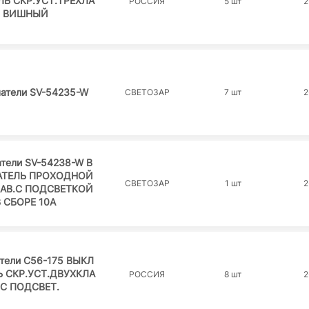
Ь СКР.УСТ.ТРЕХЛА
РОССИЯ
5 шт
2
ВИШНЫЙ
атели SV-54235-W
СВЕТОЗАР
7 шт
2
тели SV-54238-W В
ТЕЛЬ ПРОХОДНОЙ
СВЕТОЗАР
1 шт
2
АВ.С ПОДСВЕТКОЙ
В СБОРЕ 10А
тели С56-175 ВЫКЛ
 СКР.УСТ.ДВУХКЛА
РОССИЯ
8 шт
2
.С ПОДСВЕТ.