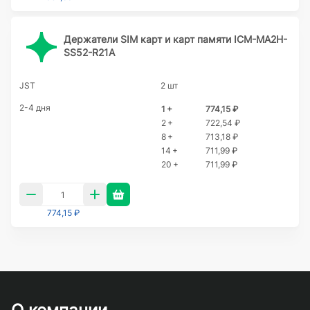
Держатели SIM карт и карт памяти ICM-MA2H-
SS52-R21A
JST
2 шт
2-4 дня
1 +
774,15 ₽
2 +
722,54 ₽
8 +
713,18 ₽
14 +
711,99 ₽
20 +
711,99 ₽
774,15 ₽