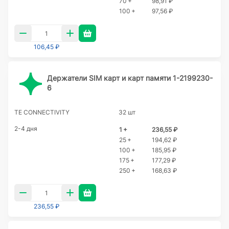
70 +
98,91 ₽
100 +
97,56 ₽
106,45 ₽
Держатели SIM карт и карт памяти 1-2199230-
6
TE CONNECTIVITY
32 шт
2-4 дня
1 +
236,55 ₽
25 +
194,62 ₽
100 +
185,95 ₽
175 +
177,29 ₽
250 +
168,63 ₽
236,55 ₽