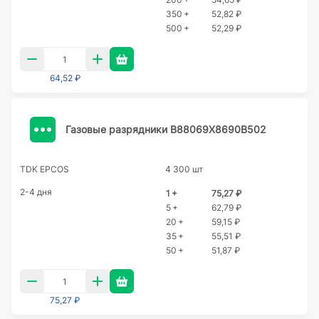
350 +
52,82 ₽
500 +
52,29 ₽
64,52 ₽
Газовые разрядники B88069X8690B502
TDK EPCOS
4 300 шт
2-4 дня
1 +
75,27 ₽
5 +
62,79 ₽
20 +
59,15 ₽
35 +
55,51 ₽
50 +
51,87 ₽
75,27 ₽