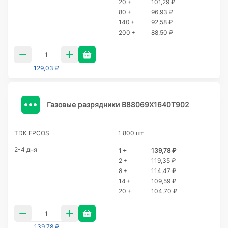
20 +
101,29 ₽
80 +
96,93 ₽
140 +
92,58 ₽
200 +
88,50 ₽
129,03 ₽
Газовые разрядники B88069X1640T902
TDK EPCOS
1 800 шт
2-4 дня
1 +
139,78 ₽
2 +
119,35 ₽
8 +
114,47 ₽
14 +
109,59 ₽
20 +
104,70 ₽
139,78 ₽