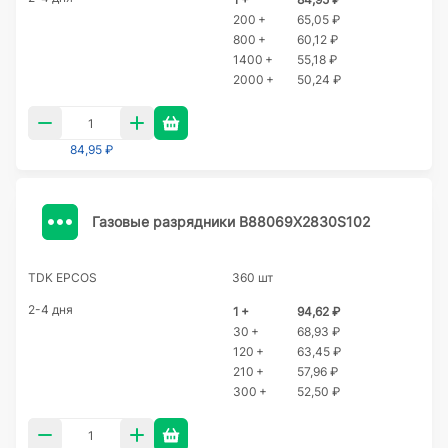
200 +
65,05 ₽
800 +
60,12 ₽
1400 +
55,18 ₽
2000 +
50,24 ₽
84,95 ₽
Газовые разрядники B88069X2830S102
TDK EPCOS
360 шт
2-4 дня
1 +
94,62 ₽
30 +
68,93 ₽
120 +
63,45 ₽
210 +
57,96 ₽
300 +
52,50 ₽