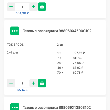
104,30 ₽
Газовые разрядники B88069X4590C102
TDK EPCOS
2 шт
2-4 дня
1 +
107,52 ₽
7 +
81,18 ₽
28 +
75,06 ₽
49 +
68,92 ₽
70 +
62,78 ₽
107,52 ₽
Газовые разрядники B88069X1380S102