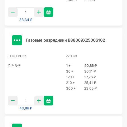
33,34 ₽
Газовые разрядники B88069X2500S102
TDK EPCOS
270 шт
2-4 дня
1 +
40,86 ₽
30 +
30,11 ₽
120 +
27,76 ₽
210 +
25,41 ₽
300 +
23,05 ₽
40,86 ₽