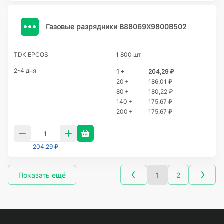
Газовые разрядники B88069X9800B502
TDK EPCOS
1 800 шт
2-4 дня
1 +
204,29 ₽
20 +
186,01 ₽
80 +
180,22 ₽
140 +
175,67 ₽
200 +
175,67 ₽
204,29 ₽
Показать ещё
1
2