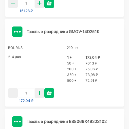
161,28 ₽
Газовые разрядники GMOV-14D251K
BOURNS
210 шт
2-4 дня
1 +
172,04 ₽
50 +
76,13 ₽
200 +
75,06 ₽
350 +
73,98 ₽
500 +
72,91 ₽
172,04 ₽
Газовые разрядники B88069X4920S102