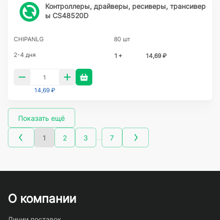
Контроллеры, драйверы, ресиверы, трансивер
ы CS48520D
CHIPANLG
80 шт
2-4 дня
1 +
14,69 ₽
14,69 ₽
Показать ещё
…
1
2
3
7
О компании
Линии поставок