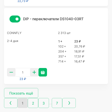
22,73 ₽
DIP - переключатели DS1040-03RT
CONNFLY
2 313 шт
2-4 дня
1 +
23 ₽
102 +
20,76 ₽
204 +
18,91 ₽
357 +
17,51 ₽
714 +
16,47 ₽
23 ₽
Показать ещё
…
1
2
3
7