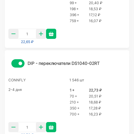
99 +
20,40 ₽
198 +
18,53 ₽
396 +
17,12 ₽
759 +
16,07 ₽
22,65 ₽
DIP - переключатели DS1040-02RT
CONNFLY
1 546 шт
2-4 дня
1 +
22,73 ₽
70 +
20,51 ₽
210 +
18,68 ₽
350 +
17,28 ₽
700 +
16,23 ₽