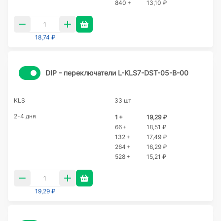
840 +
13,10 ₽
18,74 ₽
DIP - переключатели L-KLS7-DST-05-B-00
KLS
33 шт
2-4 дня
1 +
19,29 ₽
66 +
18,51 ₽
132 +
17,49 ₽
264 +
16,29 ₽
528 +
15,21 ₽
19,29 ₽