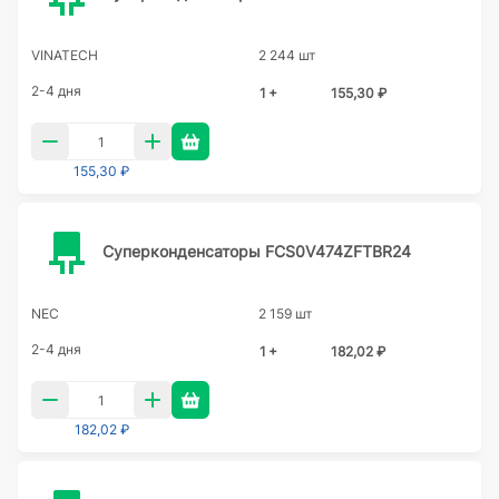
VINATECH
2 244 шт
2-4 дня
1 +
155,30 ₽
155,30 ₽
Суперконденсаторы FCS0V474ZFTBR24
NEC
2 159 шт
2-4 дня
1 +
182,02 ₽
182,02 ₽