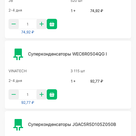
JB
520 шт
2-4 дня
1 +
74,92 ₽
74,92 ₽
Суперконденсаторы WEC6R0504QG I
VINATECH
3 115 шт
2-4 дня
1 +
92,77 ₽
92,77 ₽
Суперконденсаторы JGAC5R5D105Z050B