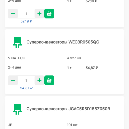
2-4 дня
1 +
52,19 ₽
52,19 ₽
Суперконденсаторы WEC3R0505QG
VINATECH
4 927 шт
2-4 дня
1 +
54,87 ₽
54,87 ₽
Суперконденсаторы JGAC5R5D155Z050B
JB
191 шт