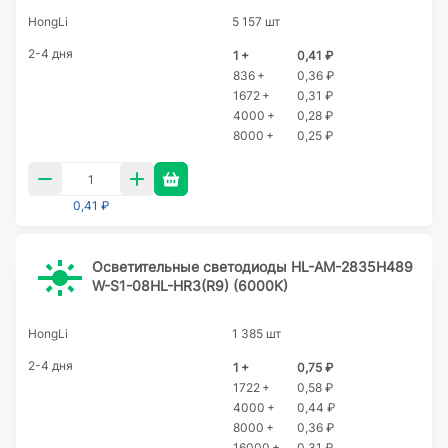
HongLi
5 157 шт
2-4 дня
1 +
0,41 ₽
836 +
0,36 ₽
1672 +
0,31 ₽
4000 +
0,28 ₽
8000 +
0,25 ₽
0,41 ₽
Осветительные светодиоды HL-AM-2835H489
W-S1-08HL-HR3(R9) (6000K)
HongLi
1 385 шт
2-4 дня
1 +
0,75 ₽
1722 +
0,58 ₽
4000 +
0,44 ₽
8000 +
0,36 ₽
16000 +
0,31 ₽