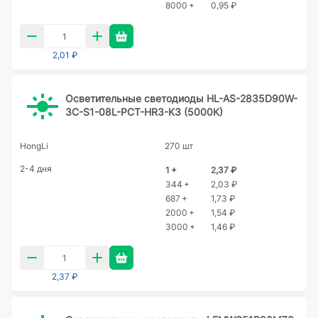
8000 +
0,95 ₽
2,01 ₽
Осветительные светодиоды HL-AS-2835D90W-
3C-S1-08L-PCT-HR3-K3 (5000K)
HongLi
270 шт
2-4 дня
1 +
2,37 ₽
344 +
2,03 ₽
687 +
1,73 ₽
2000 +
1,54 ₽
3000 +
1,46 ₽
2,37 ₽