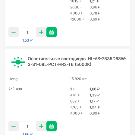
1019 +
1,21 ₽
2038 +
0,96 ₽
4000 +
0,78 ₽
12000 +
0,69 ₽
1,53 ₽
Осветительные светодиоды HL-AS-2835D68W-
3-S1-08L-PCT-HR3-T6 (5000K)
HongLi
15 820 шт
2-4 дня
1 +
1,66 ₽
441 +
1,39 ₽
882 +
1,17 ₽
1763 +
1,04 ₽
4000 +
0,99 ₽
1,66 ₽