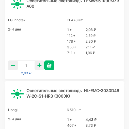
Осветительные светодиоды LEMWS51R90MZ3
A00
LG Innotek
11 478 шт
2-4 дня
1 +
2,93 ₽
112 +
2,59 ₽
178 +
2,30 ₽
356 +
2,11 ₽
711 +
1,96 ₽
2,93 ₽
Осветительные светодиоды HL-EMC-3030D46
W-2C-S1-HR3 (3000K)
HongLi
6 510 шт
2-4 дня
1 +
4,43 ₽
407 +
3,73 ₽