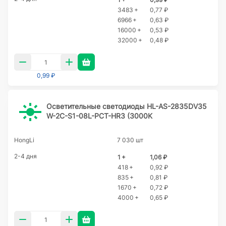
3483 +
0,77 ₽
6966 +
0,63 ₽
16000 +
0,53 ₽
32000 +
0,48 ₽
0,99 ₽
Осветительные светодиоды HL-AS-2835DV35
W-2C-S1-08L-PCT-HR3 (3000K
HongLi
7 030 шт
2-4 дня
1 +
1,06 ₽
418 +
0,92 ₽
835 +
0,81 ₽
1670 +
0,72 ₽
4000 +
0,65 ₽