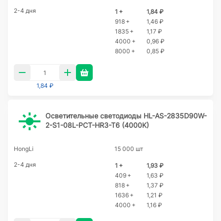
2-4 дня
1 +
1,84 ₽
918 +
1,46 ₽
1835 +
1,17 ₽
4000 +
0,96 ₽
8000 +
0,85 ₽
1,84 ₽
Осветительные светодиоды HL-AS-2835D90W-
2-S1-08L-PCT-HR3-T6 (4000K)
HongLi
15 000 шт
2-4 дня
1 +
1,93 ₽
409 +
1,63 ₽
818 +
1,37 ₽
1636 +
1,21 ₽
4000 +
1,16 ₽