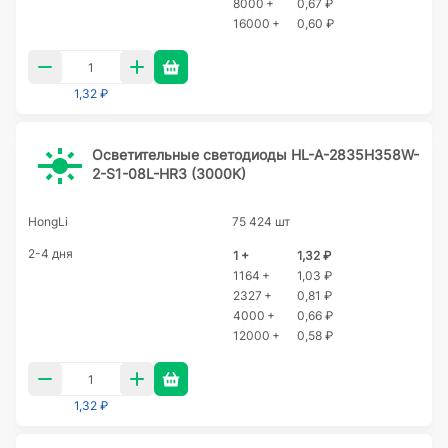
8000 +
0,67 ₽
16000 +
0,60 ₽
1,32 ₽
Осветительные светодиоды HL-A-2835H358W-
2-S1-08L-HR3 (3000K)
HongLi
75 424 шт
2-4 дня
1 +
1,32 ₽
1164 +
1,03 ₽
2327 +
0,81 ₽
4000 +
0,66 ₽
12000 +
0,58 ₽
1,32 ₽