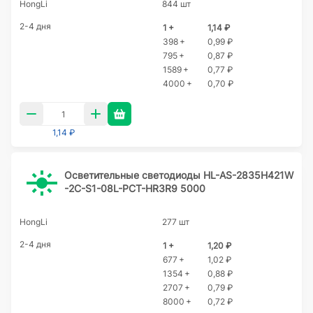
HongLi
844 шт
2-4 дня
1 +
1,14 ₽
398 +
0,99 ₽
795 +
0,87 ₽
1589 +
0,77 ₽
4000 +
0,70 ₽
1,14 ₽
Осветительные светодиоды HL-AS-2835H421W
-2C-S1-08L-PCT-HR3R9 5000
HongLi
277 шт
2-4 дня
1 +
1,20 ₽
677 +
1,02 ₽
1354 +
0,88 ₽
2707 +
0,79 ₽
8000 +
0,72 ₽