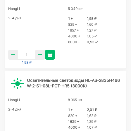
HongLi
5 049 шт
2-4 дня
1 +
1,98 ₽
829 +
1,60 ₽
1657 +
1,27 ₽
4000 +
1,05 ₽
8000 +
0,93 ₽
1,98 ₽
Осветительные светодиоды HL-AS-2835H466
W-2-S1-08L-PCT-HR5 (3000K)
HongLi
8 965 шт
2-4 дня
1 +
2,01 ₽
820 +
1,62 ₽
1639 +
1,29 ₽
4000 +
1,07 ₽