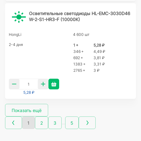
Осветительные светодиоды HL-EMC-3030D46
W-2-S1-HR3-F (10000K)
HongLi
4 600 шт
2-4 дня
1 +
5,28 ₽
346 +
4,49 ₽
692 +
3,81 ₽
1383 +
3,31 ₽
2765 +
3 ₽
5,28 ₽
Показать ещё
…
1
2
3
5