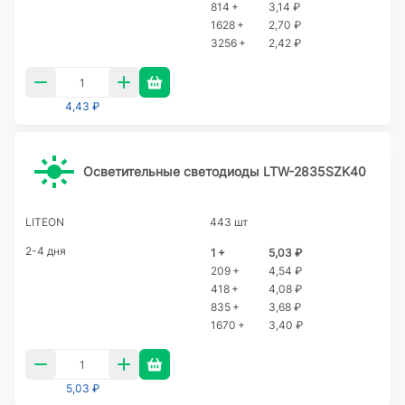
814 +
3,14 ₽
1628 +
2,70 ₽
3256 +
2,42 ₽
4,43 ₽
Осветительные светодиоды LTW-2835SZK40
LITEON
443 шт
2-4 дня
1 +
5,03 ₽
209 +
4,54 ₽
418 +
4,08 ₽
835 +
3,68 ₽
1670 +
3,40 ₽
5,03 ₽