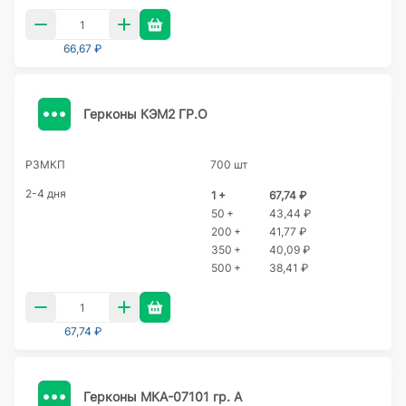
66,67 ₽
Герконы КЭМ2 ГР.О
РЗМКП
700 шт
2-4 дня
1 +
67,74 ₽
50 +
43,44 ₽
200 +
41,77 ₽
350 +
40,09 ₽
500 +
38,41 ₽
67,74 ₽
Герконы МКА-07101 гр. А