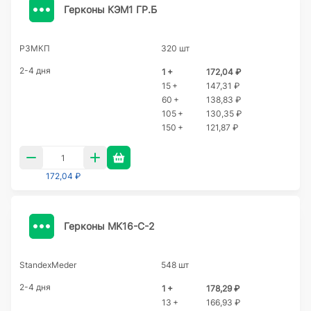
Герконы КЭМ1 ГР.Б
РЗМКП
320 шт
2-4 дня
1 +
172,04 ₽
15 +
147,31 ₽
60 +
138,83 ₽
105 +
130,35 ₽
150 +
121,87 ₽
172,04 ₽
Герконы MK16-C-2
StandexMeder
548 шт
2-4 дня
1 +
178,29 ₽
13 +
166,93 ₽