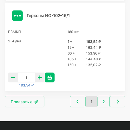
Герконы ИО-102-16/1
РЗМКП
180 шт
2-4 дня
1 +
193,54 ₽
15 +
163,44 ₽
60 +
153,96 ₽
105 +
144,48 ₽
150 +
135,02 ₽
193,54 ₽
Показать ещё
1
2