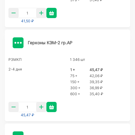
41,50 ₽
Герконы КЭМ-2 гр.АР
РЗМКП
1 346 шт
2-4 дня
1 +
45,47 ₽
75 +
42,06 ₽
150 +
39,35 ₽
300 +
36,99 ₽
600 +
35,40 ₽
45,47 ₽