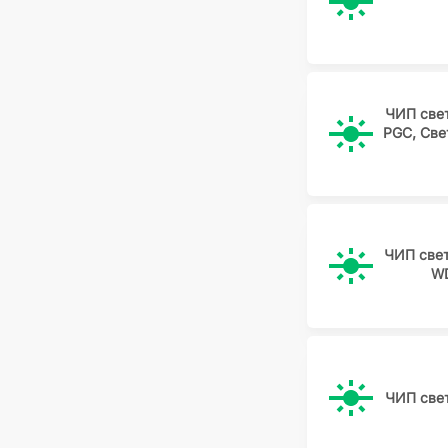
ЧИП све
PGC, Св
ЧИП све
W
ЧИП све