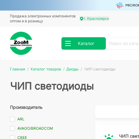
Продажа электронных компонентов
г. Красноярск
оптом и в розницу
Каталог
Главная
Каталог товаров
Диоды
ЧИП светодиоды
ЧИП светодиоды
Производитель
ARL
AVAGO/BROADCOM
ЧИП све
CREE