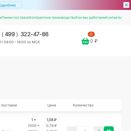
одробнее
и
Линии поставок
Контрактное производство
Как мы работаем
Контакты
7
(
499
)
322-47-86
0
0 ₽
т 08:00 – 18:00 по МСК
 поставки
Цена
Количество
1 +
1,08 ₽
1000 +
0,76 ₽