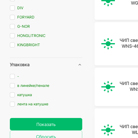
WG
DIV
FORYARD
G-NOR
HONGLITRONIC
ЧИП све
KINGBRIGHT
WNS-46
NATIONSTAR
OASISTEK
Упаковка
PARALIGHT
-
TOSHIBA
ЧИП све
в линейке/пенале
WNS
VISHAY
катушка
WORLDSEM
лента на катушке
WURTH
ПЛАНЕТА
Показать
ЧИП све
WL
Сбросить