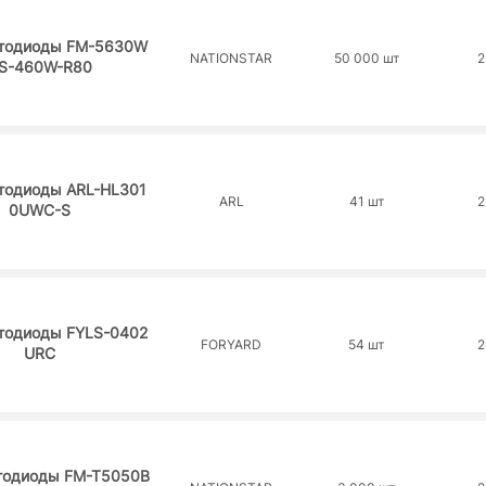
тодиоды FM-5630W
NATIONSTAR
50 000 шт
2
S-460W-R80
тодиоды ARL-HL301
ARL
41 шт
2
0UWC-S
тодиоды FYLS-0402
FORYARD
54 шт
2
URC
тодиоды FM-T5050B