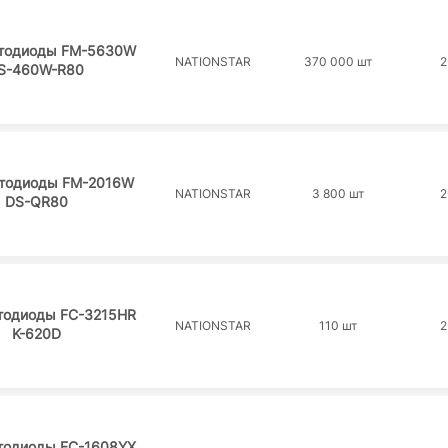
тодиоды FM-5630W
NATIONSTAR
370 000 шт
2
S-460W-R80
тодиоды FM-2016W
NATIONSTAR
3 800 шт
2
DS-QR80
тодиоды FC-3215HR
NATIONSTAR
110 шт
2
K-620D
тодиоды FC-1608YX