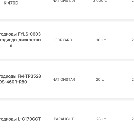
NATIONSTAR
3 000 шт
2
K-470D
тодиоды FYLS-0603
етодиоды дискретны
FORYARD
10 шт
2
е
тодиоды FM-TP3528
NATIONSTAR
20 шт
2
DS-460R-R80
тодиоды L-C170GCT
PARALIGHT
28 шт
2