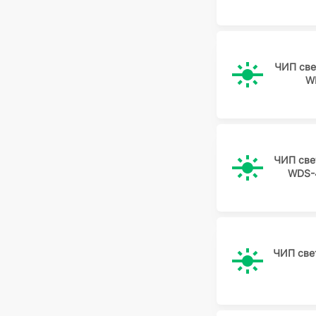
ЧИП све
W
ЧИП све
WDS-
ЧИП све