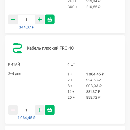
210 +
219,94 ₽
300 +
210,55 ₽
344,07 ₽
Кабель плоский FRC-10
КИТАЙ
4 шт
2-4 дня
1 +
1 064,45 ₽
2 +
924,68 ₽
8 +
903,03 ₽
14 +
881,37 ₽
20 +
859,72 ₽
1 064,45 ₽