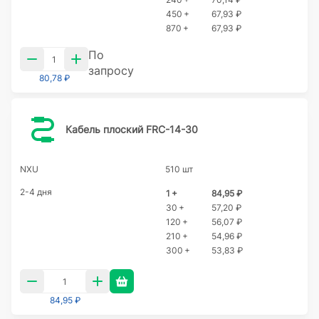
450 +
67,93 ₽
870 +
67,93 ₽
По
запросу
80,78 ₽
Кабель плоский FRC-14-30
NXU
510 шт
2-4 дня
1 +
84,95 ₽
30 +
57,20 ₽
120 +
56,07 ₽
210 +
54,96 ₽
300 +
53,83 ₽
84,95 ₽