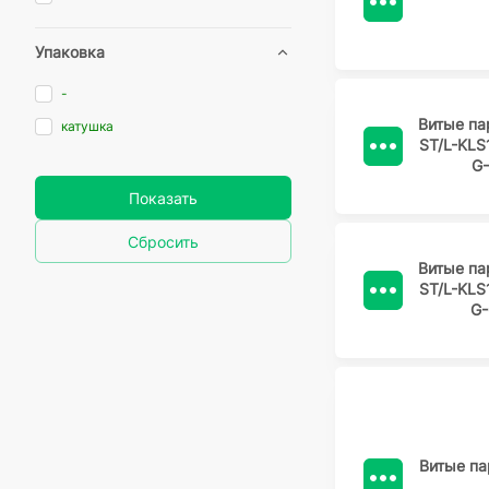
Упаковка
-
Витые па
катушка
ST/L-KL
G
Показать
Сбросить
Витые па
ST/L-KL
G-
Витые па