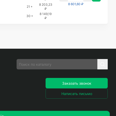
8 601,60 ₽
8 203,23
21 +
₽
8 149,19
30 +
₽
Заказать звонок
Написать письмо