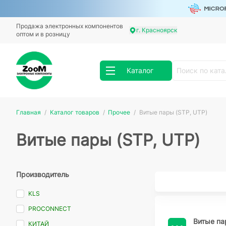
Продажа электронных компонентов
г. Красноярск
оптом и в розницу
Каталог
Главная
Каталог товаров
Прочее
Витые пары (STP, UTP)
Витые пары (STP, UTP)
Производитель
KLS
PROCONNECT
Витые па
КИТАЙ