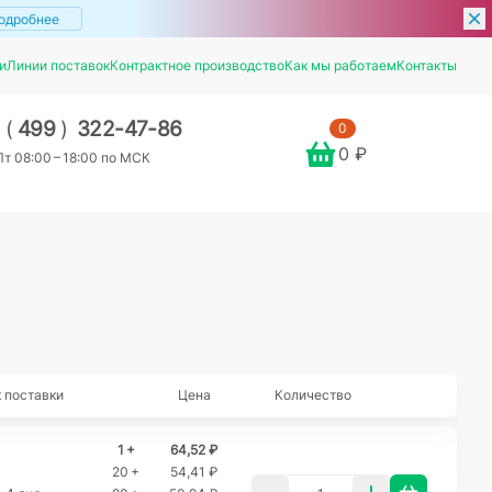
одробнее
и
Линии поставок
Контрактное производство
Как мы работаем
Контакты
7
(
499
)
322-47-86
0
0 ₽
т 08:00 – 18:00 по МСК
 поставки
Цена
Количество
1 +
64,52 ₽
20 +
54,41 ₽