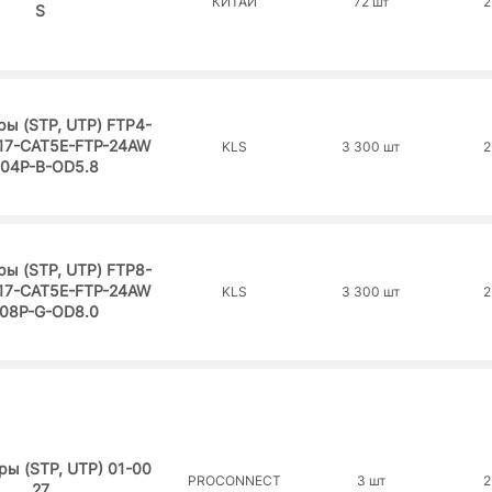
КИТАЙ
72 шт
2
S
ры (STP, UTP) FTP4-
S17-CAT5E-FTP-24AW
KLS
3 300 шт
2
-04P-B-OD5.8
ры (STP, UTP) FTP8-
S17-CAT5E-FTP-24AW
KLS
3 300 шт
2
08P-G-OD8.0
ры (STP, UTP) 01-00
PROCONNECT
3 шт
2
27