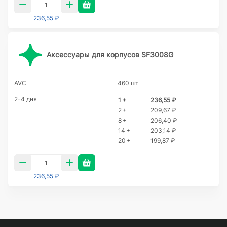
236,55 ₽
Аксессуары для корпусов SF3008G
AVC
460 шт
2-4 дня
1 +
236,55 ₽
2 +
209,67 ₽
8 +
206,40 ₽
14 +
203,14 ₽
20 +
199,87 ₽
236,55 ₽