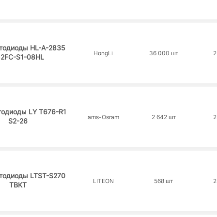
тодиоды HL-A-2835
HongLi
36 000 шт
2
2FC-S1-08HL
тодиоды LY T676-R1
ams-Osram
2 642 шт
2
S2-26
тодиоды LTST-S270
LITEON
568 шт
2
TBKT