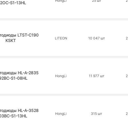
HongLi
25 шт
2
2OC-S1-13HL
тодиоды LTST-C190
LITEON
10 047 шт
2
KSKT
тодиоды HL-A-2835
HongLi
11 977 шт
2
92BC-S1-08HL
тодиоды HL-A-3528
HongLi
315 шт
2
03BC-S1-13HL