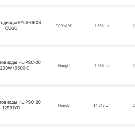
тодиоды FYLS-0603
FORYARD
1 668 шт
2
CUGC
тодиоды HL-PSC-20
HongLi
1 586 шт
2
H233W (6500K)
тодиоды HL-PSC-20
HongLi
14 515 шт
2
12S31YC