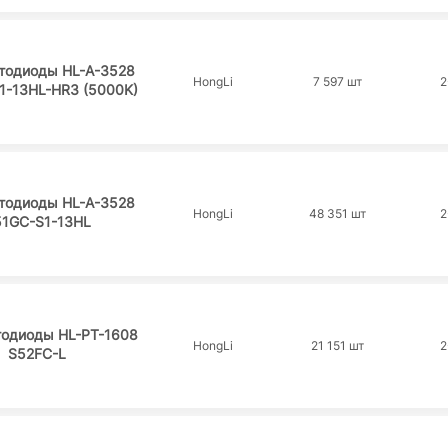
тодиоды HL-A-3528
HongLi
7 597 шт
2
1-13HL-HR3 (5000K)
тодиоды HL-A-3528
HongLi
48 351 шт
2
1GC-S1-13HL
тодиоды HL-PT-1608
HongLi
21 151 шт
2
S52FC-L