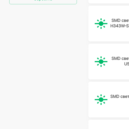
QTB
SEOUL
SMD све
VISHAY
H343W-S
WorldSemi
Wurth
SMD све
U5
SMD све