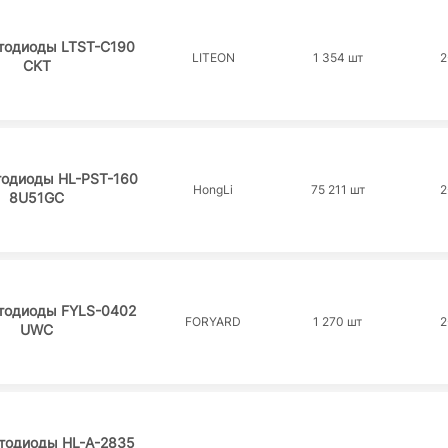
тодиоды LTST-C190
LITEON
1 354 шт
2
CKT
тодиоды HL-PST-160
HongLi
75 211 шт
2
8U51GC
тодиоды FYLS-0402
FORYARD
1 270 шт
2
UWC
тодиоды HL-A-2835