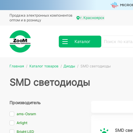
Продажа электронных компонентов
г. Красноярск
оптом и в розницу
Каталог
Главная
Каталог товаров
Диоды
SMD светодиоды
SMD светодиоды
Производитель
ams-Osram
Arlight
SMD све
Bright LED