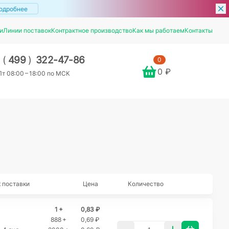
одробнее
и
Линии поставок
Контрактное производство
Как мы работаем
Контакты
7
(
499
)
322-47-86
0
0 ₽
т 08:00 – 18:00 по МСК
 поставки
Цена
Количество
1 +
0,83 ₽
888 +
0,69 ₽