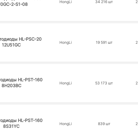
HongLi
34 216 шт
2
0GC-2-S1-08
тодиоды HL-PSC-20
HongLi
19 591 шт
2
12U51GC
тодиоды HL-PST-160
HongLi
53 173 шт
2
8H203BC
тодиоды HL-PST-160
HongLi
839 шт
2
8S31YC