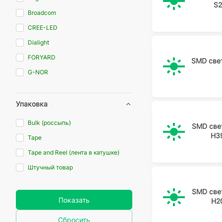
S2
Broadcom
CREE-LED
Dialight
FORYARD
SMD све
G-NOR
HongLi
INOLUX
Упаковка
KB
Bulk (россыпь)
SMD све
Kingbright
H3
Tape
Ligitek
Tape and Reel (лента в катушке)
LITEON
Штучный товар
NATIONSTAR
Oasistek
SMD све
Показать
H2
OSRAM
Сбросить
PARALIGHT