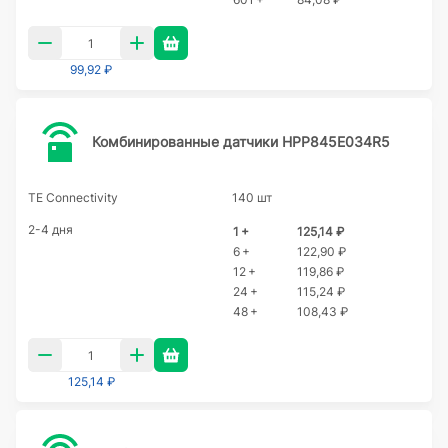
99,92 ₽
Комбинированные датчики HPP845E034R5
TE Connectivity
140 шт
2-4 дня
1 +
125,14 ₽
6 +
122,90 ₽
12 +
119,86 ₽
24 +
115,24 ₽
48 +
108,43 ₽
125,14 ₽