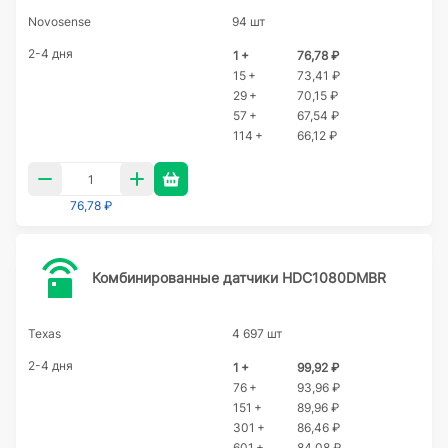
Novosense
94 шт
2-4 дня
1 +
76,78 ₽
15 +
73,41 ₽
29 +
70,15 ₽
57 +
67,54 ₽
114 +
66,12 ₽
76,78 ₽
Комбинированные датчики HDC1080DMBR
Texas
4 697 шт
2-4 дня
1 +
99,92 ₽
76 +
93,96 ₽
151 +
89,96 ₽
301 +
86,46 ₽
601 +
84,08 ₽