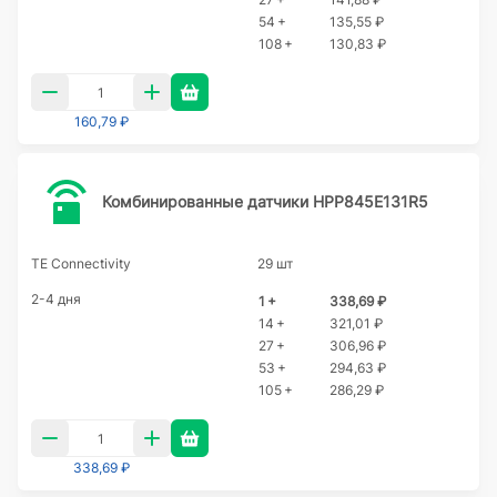
54 +
135,55 ₽
108 +
130,83 ₽
160,79 ₽
Комбинированные датчики HPP845E131R5
TE Connectivity
29 шт
2-4 дня
1 +
338,69 ₽
14 +
321,01 ₽
27 +
306,96 ₽
53 +
294,63 ₽
105 +
286,29 ₽
338,69 ₽