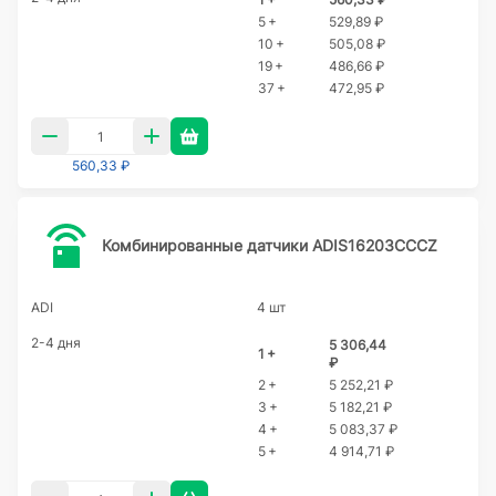
5 +
529,89 ₽
10 +
505,08 ₽
19 +
486,66 ₽
37 +
472,95 ₽
560,33 ₽
Комбинированные датчики ADIS16203CCCZ
ADI
4 шт
2-4 дня
5 306,44
1 +
₽
2 +
5 252,21 ₽
3 +
5 182,21 ₽
4 +
5 083,37 ₽
5 +
4 914,71 ₽