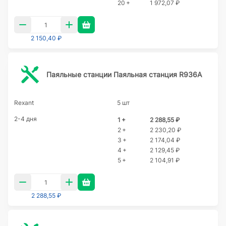
20 +
1 972,07 ₽
2 150,40 ₽
Паяльные станции Паяльная станция R936A
Rexant
5 шт
2-4 дня
1 +
2 288,55 ₽
2 +
2 230,20 ₽
3 +
2 174,04 ₽
4 +
2 129,45 ₽
5 +
2 104,91 ₽
2 288,55 ₽