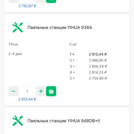
2 762,87 ₽
Паяльные станции YIHUA 936A
Yihua
5 шт
2-4 дня
1 +
2 915,44 ₽
2 +
2 888,90 ₽
3 +
2 856,34 ₽
4 +
2 814,23 ₽
5 +
2 754,90 ₽
2 915,44 ₽
Паяльные станции YIHUA 948DB+II