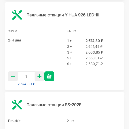
Паяльные станции YIHUA 926 LED-III
Yihua
14 шт
2-4 дня
1 +
2 674,30 ₽
2 +
2 641,45 ₽
3 +
2 603,85 ₽
5 +
2 568,31 ₽
9 +
2 530,71 ₽
2 674,30 ₽
Паяльные станции SS-202F
Pro'sKit
2 шт