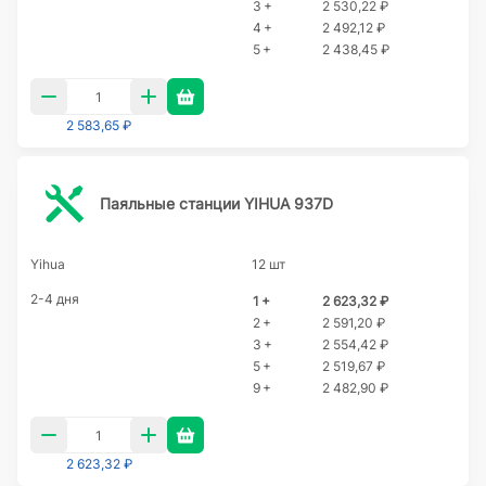
3 +
2 530,22 ₽
4 +
2 492,12 ₽
5 +
2 438,45 ₽
2 583,65 ₽
Паяльные станции YIHUA 937D
Yihua
12 шт
2-4 дня
1 +
2 623,32 ₽
2 +
2 591,20 ₽
3 +
2 554,42 ₽
5 +
2 519,67 ₽
9 +
2 482,90 ₽
2 623,32 ₽