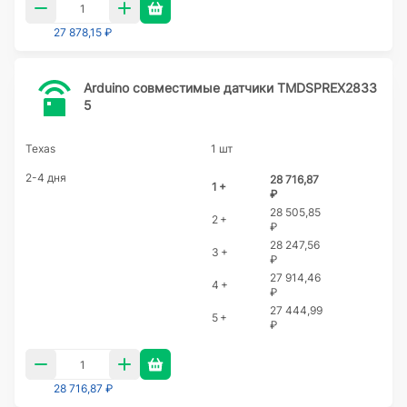
27 878,15 ₽
Arduino совместимые датчики TMDSPREX2833
5
Texas
1 шт
2-4 дня
28 716,87
1 +
₽
28 505,85
2 +
₽
28 247,56
3 +
₽
27 914,46
4 +
₽
27 444,99
5 +
₽
28 716,87 ₽