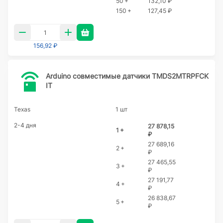
50 +
132,10 ₽
150 +
127,45 ₽
156,92 ₽
Arduino совместимые датчики TMDS2MTRPFCK
IT
Texas
1 шт
2-4 дня
27 878,15
1 +
₽
27 689,16
2 +
₽
27 465,55
3 +
₽
27 191,77
4 +
₽
26 838,67
5 +
₽