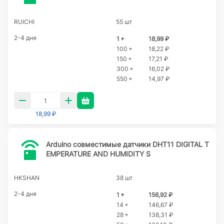
RUICHI
55 шт
2-4 дня
1 +
18,99 ₽
100 +
18,22 ₽
150 +
17,21 ₽
300 +
16,02 ₽
550 +
14,97 ₽
18,99 ₽
Arduino совместимые датчики DHT11 DIGITAL T
EMPERATURE AND HUMIDITY S
HKSHAN
38 шт
2-4 дня
1 +
156,92 ₽
14 +
146,67 ₽
28 +
138,31 ₽