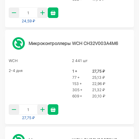
24,59 ₽
Микроконтроллеры WCH CH32V003A4M6
WCH
2 441 шт
2-4 дня
1 +
27,75 ₽
77 +
25,13 ₽
153 +
22,96 ₽
305 +
21,32 ₽
609 +
20,10 ₽
27,75 ₽