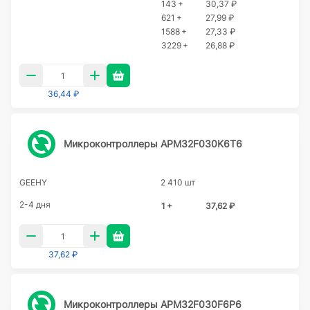
143 +
30,37 ₽
621 +
27,99 ₽
1588 +
27,33 ₽
3229 +
26,88 ₽
36,44 ₽
Микроконтроллеры APM32F030K6T6
GEEHY
2 410 шт
2-4 дня
1 +
37,62 ₽
37,62 ₽
Микроконтроллеры APM32F030F6P6