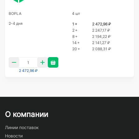
BOPLA
4 шт
2-4 дня
1 +
2 472,96 ₽
2 +
2 247,17 ₽
8 +
2 194,22 ₽
14 +
2 141,27 ₽
20 +
2 088,31 ₽
2 472,96 ₽
О компании
Линии поставок
Новости