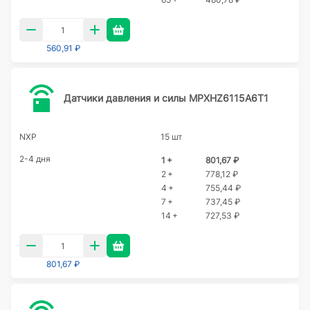
560,91 ₽
Датчики давления и силы MPXHZ6115A6T1
NXP
15 шт
2-4 дня
1 +
801,67 ₽
2 +
778,12 ₽
4 +
755,44 ₽
7 +
737,45 ₽
14 +
727,53 ₽
801,67 ₽