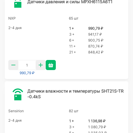
Датчики давления и силы MPXH6115A6T1
NXP
65 шт
2-4 дня
1 +
990,79 ₽
3 +
941,17 ₽
6 +
900,75 ₽
11 +
870,74 ₽
21 +
848,42 ₽
990,79 ₽
Датчики влажности и температуры SHT21S-TR
-0.4kS
Sensirion
82 шт
2-4 дня
1 +
1 136,98 ₽
3 +
1 080,79 ₽
5 +
1 035,03 ₽