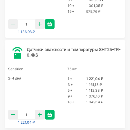
10 +
1 001,05 ₽
19 +
975,76 ₽
1 136,98 ₽
Датчики влажности и температуры SHT25-TR-
0.4kS
Sensirion
75 шт
2-4 дня
1 +
1 221,04 ₽
3 +
1 161,13 ₽
5 +
1 112,33 ₽
9 +
1 076,10 ₽
18 +
1 049,14 ₽
1 221,04 ₽