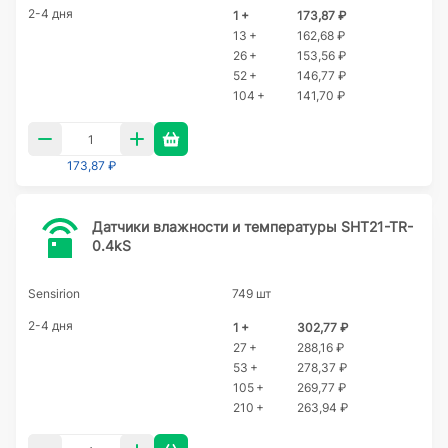
2-4 дня
1 +
173,87 ₽
13 +
162,68 ₽
26 +
153,56 ₽
52 +
146,77 ₽
104 +
141,70 ₽
173,87 ₽
Датчики влажности и температуры SHT21-TR-
0.4kS
Sensirion
749 шт
2-4 дня
1 +
302,77 ₽
27 +
288,16 ₽
53 +
278,37 ₽
105 +
269,77 ₽
210 +
263,94 ₽