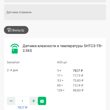
Датчики пламени
Фильтр
Датчики влажности и температуры SHTC3-TR-
2.5kS
Sensirion
405 шт
2-4 дня
1 +
79,17 ₽
17 +
77,73 ₽
33 +
75,83 ₽
65 +
73,14 ₽
129 +
69,83 ₽
79,17 ₽