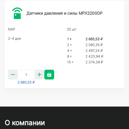
Датчики давления и силы MPX2200DP
NXP
20 шт
2-4 дня
1 +
2 685,53 ₽
2 +
2 580,55 ₽
4 +
2 497,24 ₽
8 +
2 423,94 ₽
15 +
2 374,38 ₽
2 685,53 ₽
О компании