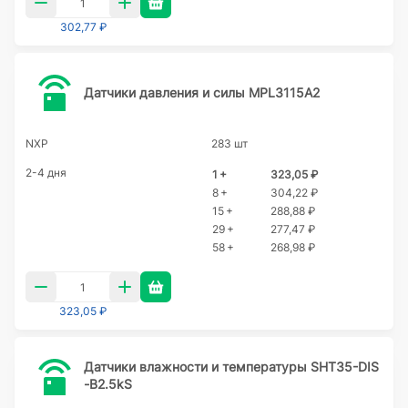
302,77 ₽
Датчики давления и силы MPL3115A2
NXP
283 шт
2-4 дня
1 +
323,05 ₽
8 +
304,22 ₽
15 +
288,88 ₽
29 +
277,47 ₽
58 +
268,98 ₽
323,05 ₽
Датчики влажности и температуры SHT35-DIS
-B2.5kS