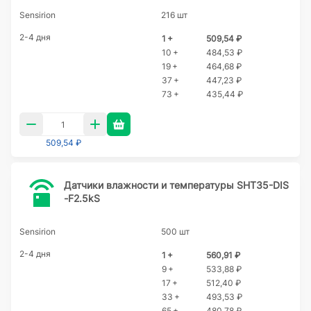
Sensirion
216 шт
2-4 дня
1 +
509,54 ₽
10 +
484,53 ₽
19 +
464,68 ₽
37 +
447,23 ₽
73 +
435,44 ₽
509,54 ₽
Датчики влажности и температуры SHT35-DIS
-F2.5kS
Sensirion
500 шт
2-4 дня
1 +
560,91 ₽
9 +
533,88 ₽
17 +
512,40 ₽
33 +
493,53 ₽
65 +
480,78 ₽