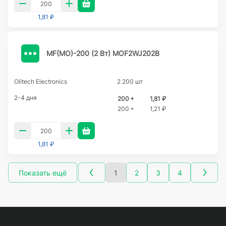
1,81 ₽
MF(MO)-200 (2 Вт) MOF2WJ202B
Olitech Electronics
2 200 шт
2-4 дня
200 +
1,81 ₽
200 +
1,21 ₽
1,81 ₽
Показать ещё
1
2
3
4