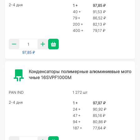
2-4 дня
1 +
97,85 ₽
40 +
91,53 ₽
79 +
86,52 ₽
200 +
82,13 ₽
400 +
79,17 ₽
97,85 ₽
Конденсаторы полимерные алюминиевые мото
чные 16SVPF1000M
PAN IND
1 272 шт
2-4 дня
1 +
97,97 ₽
24 +
90,92 ₽
47 +
85,16 ₽
94 +
80,86 ₽
187 +
77,64 ₽