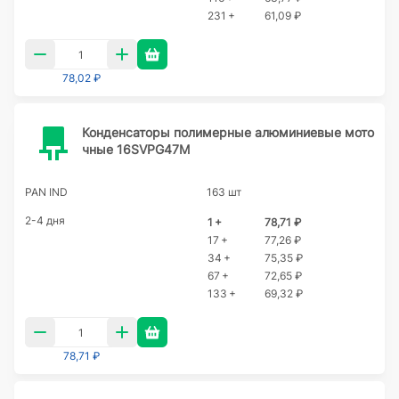
231 +
61,09 ₽
78,02 ₽
Конденсаторы полимерные алюминиевые мото
чные 16SVPG47M
PAN IND
163 шт
2-4 дня
1 +
78,71 ₽
17 +
77,26 ₽
34 +
75,35 ₽
67 +
72,65 ₽
133 +
69,32 ₽
78,71 ₽