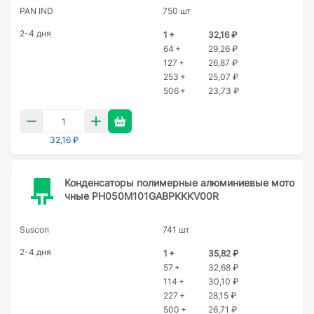
PAN IND
750 шт
2-4 дня
1 +
32,16 ₽
64 +
29,26 ₽
127 +
26,87 ₽
253 +
25,07 ₽
506 +
23,73 ₽
32,16 ₽
Конденсаторы полимерные алюминиевые мото
чные PH050M101GABPKKKV00R
Suscon
741 шт
2-4 дня
1 +
35,82 ₽
57 +
32,68 ₽
114 +
30,10 ₽
227 +
28,15 ₽
500 +
26,71 ₽