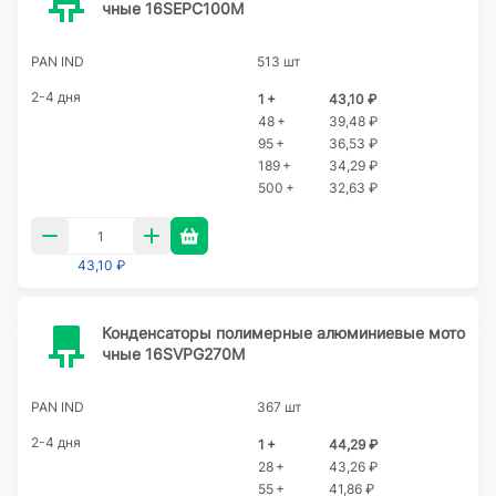
чные 16SEPC100M
PAN IND
513 шт
2-4 дня
1 +
43,10 ₽
48 +
39,48 ₽
95 +
36,53 ₽
189 +
34,29 ₽
500 +
32,63 ₽
43,10 ₽
Конденсаторы полимерные алюминиевые мото
чные 16SVPG270M
PAN IND
367 шт
2-4 дня
1 +
44,29 ₽
28 +
43,26 ₽
55 +
41,86 ₽