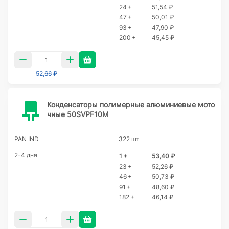
24 +
51,54 ₽
47 +
50,01 ₽
93 +
47,90 ₽
200 +
45,45 ₽
52,66 ₽
Конденсаторы полимерные алюминиевые мото
чные 50SVPF10M
PAN IND
322 шт
2-4 дня
1 +
53,40 ₽
23 +
52,26 ₽
46 +
50,73 ₽
91 +
48,60 ₽
182 +
46,14 ₽