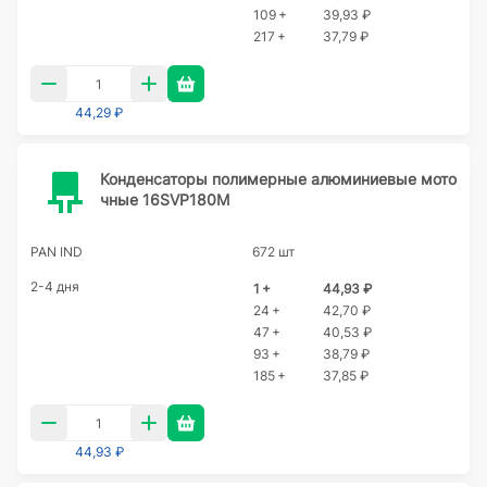
109 +
39,93 ₽
217 +
37,79 ₽
44,29 ₽
Конденсаторы полимерные алюминиевые мото
чные 16SVP180M
PAN IND
672 шт
2-4 дня
1 +
44,93 ₽
24 +
42,70 ₽
47 +
40,53 ₽
93 +
38,79 ₽
185 +
37,85 ₽
44,93 ₽