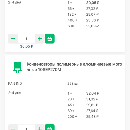
2-4 дня
1 +
30,05 ₽
66 +
27,32 ₽
132 +
25,07 ₽
400 +
23,36 ₽
600 +
22,09 ₽
30,05 ₽
Конденсаторы полимерные алюминиевые мото
чные 10SEP270M
PAN IND
258 шт
2-4 дня
1 +
32,04 ₽
23 +
31,02 ₽
45 +
29,61 ₽
89 +
27,64 ₽
200 +
25,48 ₽