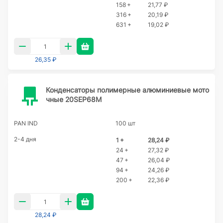
158 +
21,77 ₽
316 +
20,19 ₽
631 +
19,02 ₽
26,35 ₽
Конденсаторы полимерные алюминиевые мото
чные 20SEP68M
PAN IND
100 шт
2-4 дня
1 +
28,24 ₽
24 +
27,32 ₽
47 +
26,04 ₽
94 +
24,26 ₽
200 +
22,36 ₽
28,24 ₽