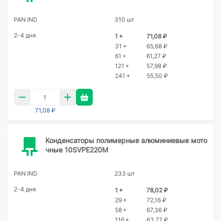
PAN IND
310 шт
2-4 дня
1 +
71,08 ₽
31 +
65,68 ₽
61 +
61,27 ₽
121 +
57,98 ₽
241 +
55,50 ₽
71,08 ₽
Конденсаторы полимерные алюминиевые мото
чные 10SVPE220M
PAN IND
233 шт
2-4 дня
1 +
78,02 ₽
29 +
72,16 ₽
58 +
67,36 ₽
116 +
63,77 ₽