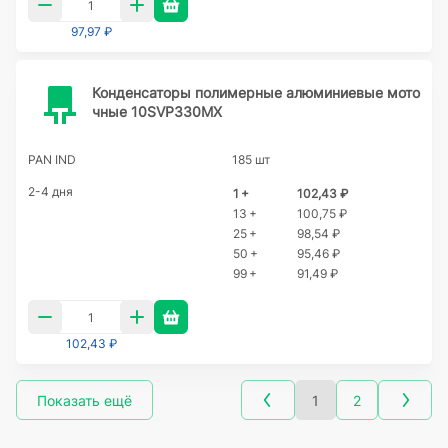
97,97 ₽
Конденсаторы полимерные алюминиевые мото
чные 10SVP330MX
PAN IND
185 шт
2-4 дня
1 +
102,43 ₽
13 +
100,75 ₽
25 +
98,54 ₽
50 +
95,46 ₽
99 +
91,49 ₽
102,43 ₽
Показать ещё
1
2