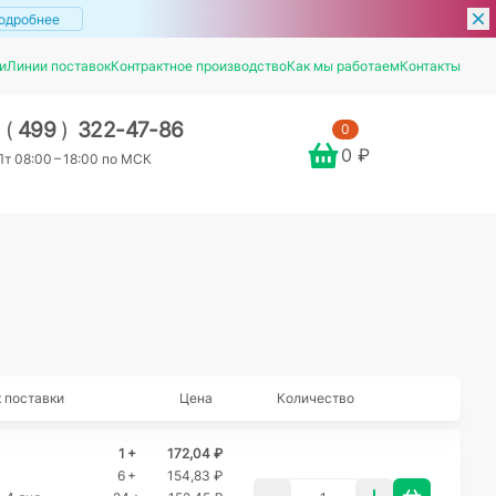
одробнее
и
Линии поставок
Контрактное производство
Как мы работаем
Контакты
7
(
499
)
322-47-86
0
0 ₽
т 08:00 – 18:00 по МСК
 поставки
Цена
Количество
1 +
172,04 ₽
6 +
154,83 ₽