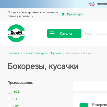
Продажа электронных компонентов
г. Красноярск
оптом и в розницу
Каталог
Главная
Каталог товаров
Прочее
Бокорезы, кусачки
Бокорезы, кусачки
Производитель
BOSI
GT
Бокорез
SIPEL