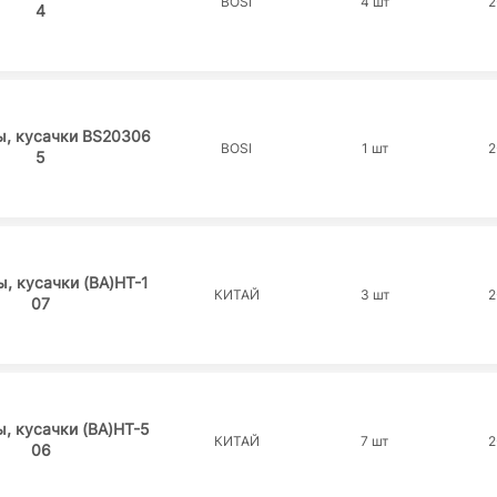
BOSI
4 шт
2
4
ы, кусачки BS20306
BOSI
1 шт
2
5
, кусачки (BA)HT-1
КИТАЙ
3 шт
2
07
, кусачки (BA)HT-5
КИТАЙ
7 шт
2
06