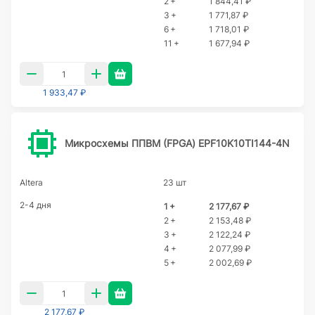
2 +
1 844,41 ₽
3 +
1 771,87 ₽
6 +
1 718,01 ₽
11 +
1 677,94 ₽
1 933,47 ₽
Микросхемы ППВМ (FPGA) EPF10K10TI144-4N
Altera
23 шт
2-4 дня
1 +
2 177,67 ₽
2 +
2 153,48 ₽
3 +
2 122,24 ₽
4 +
2 077,99 ₽
5 +
2 002,69 ₽
2 177,67 ₽