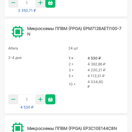
3 350,71 ₽
Микросхемы ППВМ (FPGA) EPM7128AETI100-7
N
Altera
24 шт
2-4 дня
1 +
4 530 ₽
2 +
4 362,86 ₽
3 +
4 230,21 ₽
5 +
4 113,51 ₽
4 034,60
10 +
₽
4 530 ₽
Микросхемы ППВМ (FPGA) EP3C10E144C8N