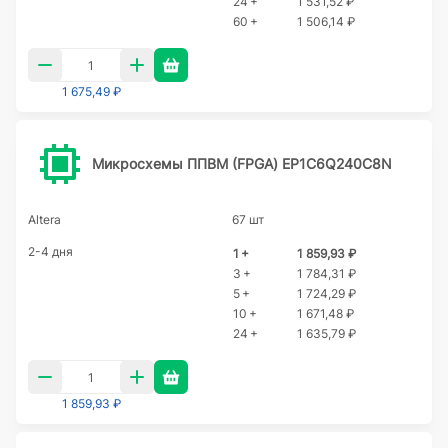
24 +
1 531,52 ₽
60 +
1 506,14 ₽
1 675,49 ₽
Микросхемы ППВМ (FPGA) EP1C6Q240C8N
Altera
67 шт
2-4 дня
1 +
1 859,93 ₽
3 +
1 784,31 ₽
5 +
1 724,29 ₽
10 +
1 671,48 ₽
24 +
1 635,79 ₽
1 859,93 ₽