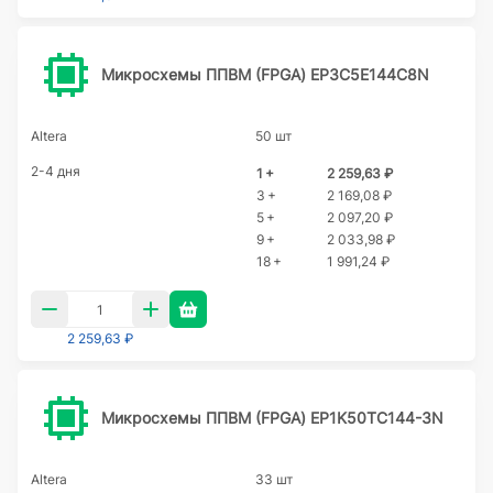
Микросхемы ППВМ (FPGA) EP3C5E144C8N
Altera
50 шт
2-4 дня
1 +
2 259,63 ₽
3 +
2 169,08 ₽
5 +
2 097,20 ₽
9 +
2 033,98 ₽
18 +
1 991,24 ₽
2 259,63 ₽
Микросхемы ППВМ (FPGA) EP1K50TC144-3N
Altera
33 шт