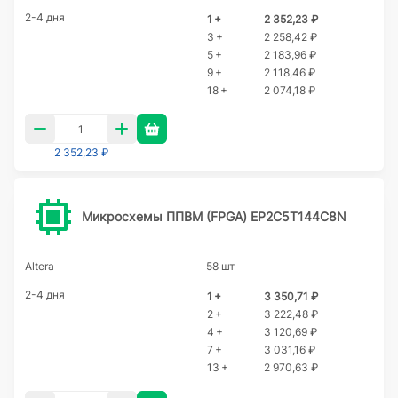
2-4 дня
1 +
2 352,23 ₽
3 +
2 258,42 ₽
5 +
2 183,96 ₽
9 +
2 118,46 ₽
18 +
2 074,18 ₽
2 352,23 ₽
Микросхемы ППВМ (FPGA) EP2C5T144C8N
Altera
58 шт
2-4 дня
1 +
3 350,71 ₽
2 +
3 222,48 ₽
4 +
3 120,69 ₽
7 +
3 031,16 ₽
13 +
2 970,63 ₽