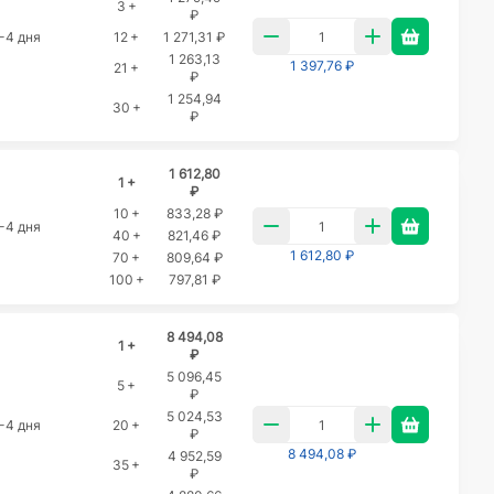
3 +
₽
-4 дня
12 +
1 271,31 ₽
1 263,13
1 397,76 ₽
21 +
₽
1 254,94
30 +
₽
1 612,80
1 +
₽
10 +
833,28 ₽
-4 дня
40 +
821,46 ₽
1 612,80 ₽
70 +
809,64 ₽
100 +
797,81 ₽
8 494,08
1 +
₽
5 096,45
5 +
₽
5 024,53
-4 дня
20 +
₽
8 494,08 ₽
4 952,59
35 +
₽