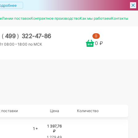
одробнее
и
Линии поставок
Контрактное производство
Как мы работаем
Контакты
7
(
499
)
322-47-86
0
0 ₽
т 08:00 – 18:00 по МСК
 поставки
Цена
Количество
1 397,76
1 +
₽
1 279,49