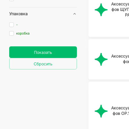
Аксессу
фов ЩУ
Упаковка
Р
-
коробка
Показать
Аксессу
фо
Сбросить
Аксессу
фов OP.1