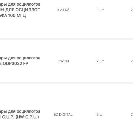
ары для осциллогра
ПЫ ДЛЯ ОСЦИЛЛОГ
КИТАЙ
1 шт
2
АФА 100 МГЦ
ары для осциллогра
OWON
2 шт
2
в ODP3032 FP
ары для осциллогра
EZ DIGITAL
5 шт
2
 C.U.P. (HW-C.P.U.)