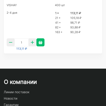
VISHAY
400 шт
2-4 дня
1 +
113,11 ₽
21 +
105,18 ₽
41 +
98,71 ₽
82 +
93,88 ₽
163 +
90,28 ₽
113,11 ₽
О компании
Линии поставок
Новости
Гарантии