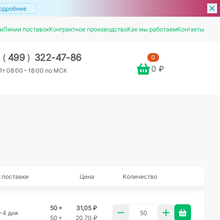
одробнее
и
Линии поставок
Контрактное производство
Как мы работаем
Контакты
7
(
499
)
322-47-86
0
0 ₽
т 08:00 – 18:00 по МСК
 поставки
Цена
Количество
50 +
31,05 ₽
-4 дня
50 +
20,70 ₽