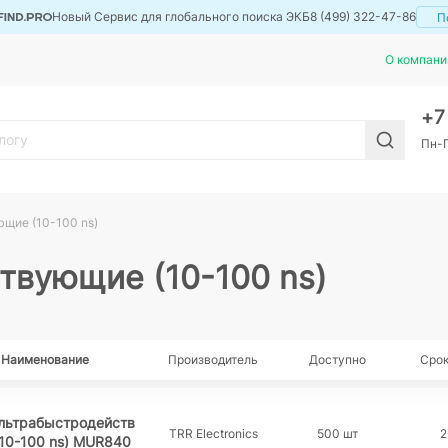
Новый Сервис для глобального поиска ЭКБ
8 (499) 322-47-86
П
О компани
+
Пн-П
щие (10-100 ns)
твующие (10-100 ns)
Наименование
Производитель
Доступно
Срок
льтрабыстродейств
TRR Electronics
500 шт
2
10-100 ns) MUR840