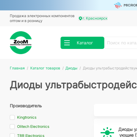
Продажа электронных компонентов
г. Красноярск
оптом и в розницу
Каталог
Главная
Каталог товаров
Диоды
Диоды ультрабыстродействую
Диоды ультрабыстродейс
Производитель
Kingtronics
Olitech Electronics
Диоды у
ующие (
TRR Electronics