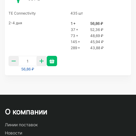
TE Connectivity
435 шт
2-4 дня
1 +
56,86 ₽
37 +
52,36 ₽
73 +
48,69 ₽
145 +
45,94 ₽
289 +
43,88 ₽
56,86 ₽
О компании
Линии поставок
Новости