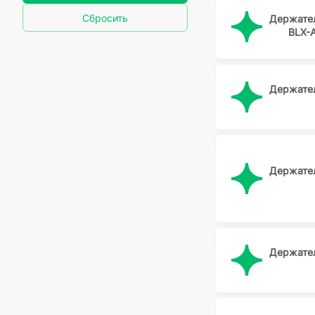
Сбросить
Держате
Schurter
BLX-A
SCHURTER
SIBA
Zhenhui
Держате
ZHENHUI
АО КУЗБАССРАДИО
КИТАЙ
Кузбассрадио
Держате
ПОЛЮС
РАДИОДЕТ
Радиодеталь
РАДИОДЕТАЛЬ
Держате
Россия
СЕЙМ