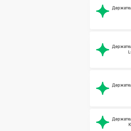
Держате
Держате
L
Держате
Держате
K