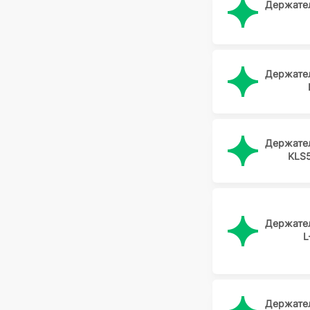
Держате
Держате
Держате
KLS5
Держате
L
Держате