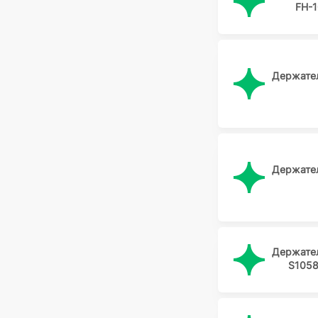
FH-1
Держате
Держате
Держате
S1058