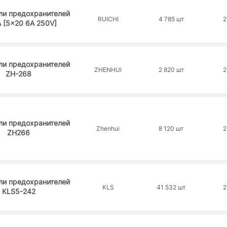
ли предохранителей
RUICHI
4 785 шт
2
 [5x20 6A 250V]
ли предохранителей
ZHENHUI
2 820 шт
2
ZH-268
ли предохранителей
Zhenhui
8 120 шт
2
ZH266
ли предохранителей
KLS
41 532 шт
2
KLS5-242