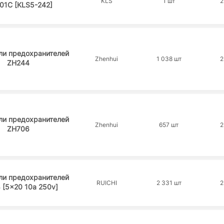
KLS
1 шт
2
01C [KLS5-242]
ли предохранителей
Zhenhui
1 038 шт
2
ZH244
ли предохранителей
Zhenhui
657 шт
2
ZH706
ли предохранителей
RUICHI
2 331 шт
2
 [5x20 10a 250v]