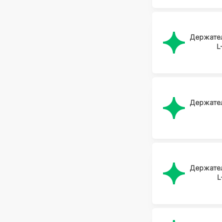
Держате
L
Держате
Держате
L