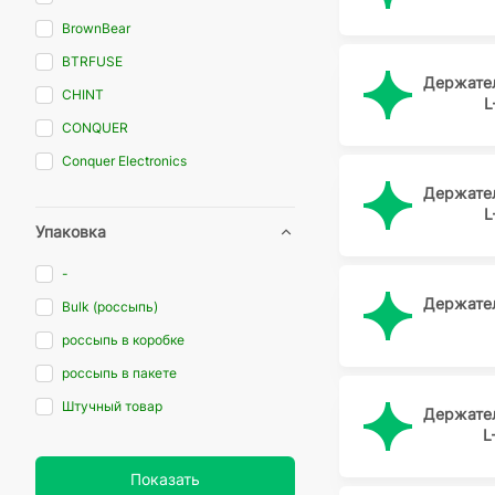
BrownBear
BTRFUSE
Держате
CHINT
L
CONQUER
Conquer Electronics
Держате
DCI
L
DRAGON CITY
Упаковка
ESKA
-
HOLLY
Держате
Bulk (россыпь)
Hollyland
россыпь в коробке
HONGJU
россыпь в пакете
KLS
Штучный товар
Держате
Littelfuse
L
REXANT
Показать
RUICHI