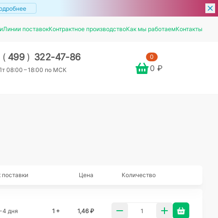
одробнее
и
Линии поставок
Контрактное производство
Как мы работаем
Контакты
7
(
499
)
322-47-86
0
0 ₽
т 08:00 – 18:00 по МСК
 поставки
Цена
Количество
-4 дня
1 +
1,46 ₽