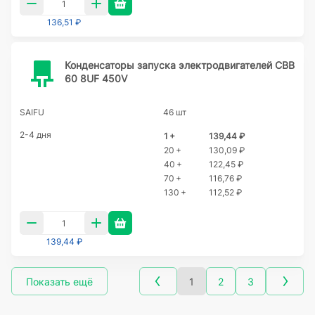
136,51 ₽
Конденсаторы запуска электродвигателей CBB
60 8UF 450V
SAIFU
46 шт
2-4 дня
1 +
139,44 ₽
20 +
130,09 ₽
40 +
122,45 ₽
70 +
116,76 ₽
130 +
112,52 ₽
139,44 ₽
Показать ещё
1
2
3