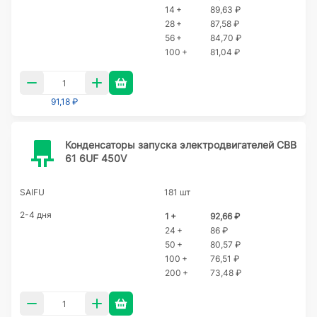
14 +
89,63 ₽
28 +
87,58 ₽
56 +
84,70 ₽
100 +
81,04 ₽
91,18 ₽
Конденсаторы запуска электродвигателей CBB
61 6UF 450V
SAIFU
181 шт
2-4 дня
1 +
92,66 ₽
24 +
86 ₽
50 +
80,57 ₽
100 +
76,51 ₽
200 +
73,48 ₽