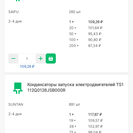
SAIFU
260 шт
2-4 дня
1 +
109,26 ₽
20 +
101,64 ₽
50 +
95,43 ₽
100 +
90,80 ₽
200 +
87,34 ₽
109,26 ₽
Конденсаторы запуска электродвигателей TS1
112Q0126JSB000R
SUNTAN
891 шт
2-4 дня
1 +
117,67 ₽
19 +
109,57 ₽
38 +
102,97 ₽
75 +
98,04 ₽