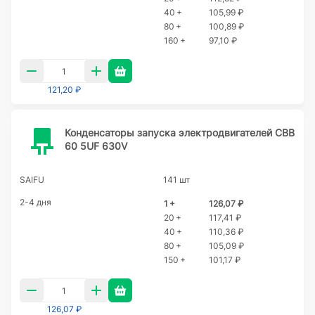
40 +
105,99 ₽
80 +
100,89 ₽
160 +
97,10 ₽
121,20 ₽
Конденсаторы запуска электродвигателей CBB
60 5UF 630V
SAIFU
141 шт
2-4 дня
1 +
126,07 ₽
20 +
117,41 ₽
40 +
110,36 ₽
80 +
105,09 ₽
150 +
101,17 ₽
126,07 ₽