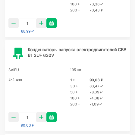
100 +
73,36 ₽
200 +
70,43 ₽
88,99 ₽
Конденсаторы запуска электродвигателей CBB
61 3UF 630V
SAIFU
195 шт
2-4 дня
1 +
90,03 ₽
30 +
83,47 ₽
50 +
78,09 ₽
100 +
74,08 ₽
200 +
71,09 ₽
90,03 ₽