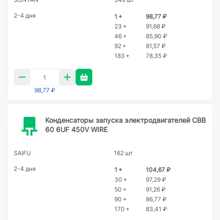
2-4 дня
1 +
98,77 ₽
23 +
91,68 ₽
46 +
85,90 ₽
92 +
81,57 ₽
183 +
78,35 ₽
98,77 ₽
Конденсаторы запуска электродвигателей CBB
60 6UF 450V WIRE
SAIFU
162 шт
2-4 дня
1 +
104,67 ₽
30 +
97,29 ₽
50 +
91,26 ₽
90 +
86,77 ₽
170 +
83,41 ₽