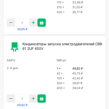
110 +
33,46 ₽
210 +
31,35 ₽
420 +
29,77 ₽
39,65 ₽
Конденсаторы запуска электродвигателей CBB
61 2UF 450V
SAIFU
588 шт
2-4 дня
1 +
49,82 ₽
42 +
45,75 ₽
100 +
42,42 ₽
200 +
39,91 ₽
400 +
38,04 ₽
49,82 ₽