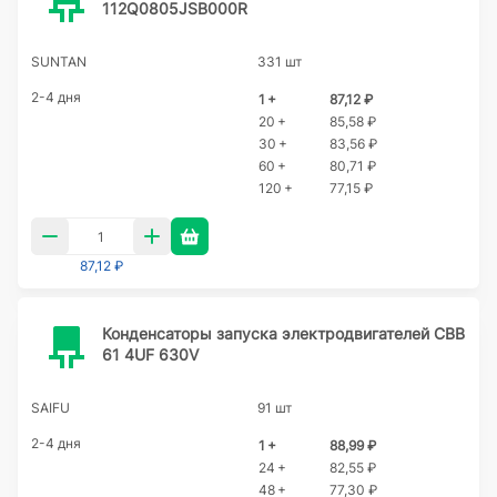
112Q0805JSB000R
SUNTAN
331 шт
2-4 дня
1 +
87,12 ₽
20 +
85,58 ₽
30 +
83,56 ₽
60 +
80,71 ₽
120 +
77,15 ₽
87,12 ₽
Конденсаторы запуска электродвигателей CBB
61 4UF 630V
SAIFU
91 шт
2-4 дня
1 +
88,99 ₽
24 +
82,55 ₽
48 +
77,30 ₽