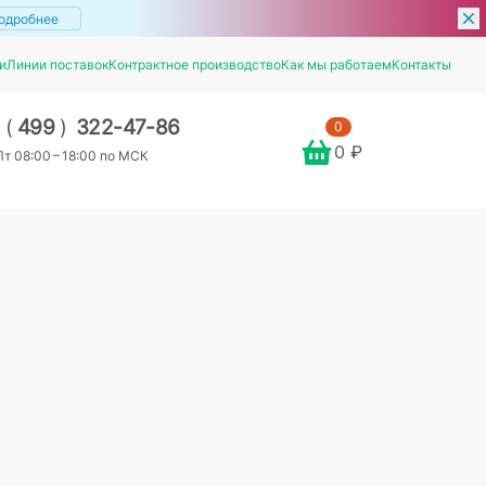
одробнее
и
Линии поставок
Контрактное производство
Как мы работаем
Контакты
7
(
499
)
322-47-86
0
0 ₽
т 08:00 – 18:00 по МСК