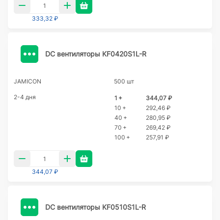
333,32 ₽
DC вентиляторы KF0420S1L-R
JAMICON
500 шт
2-4 дня
1 +
344,07 ₽
10 +
292,46 ₽
40 +
280,95 ₽
70 +
269,42 ₽
100 +
257,91 ₽
344,07 ₽
DC вентиляторы KF0510S1L-R