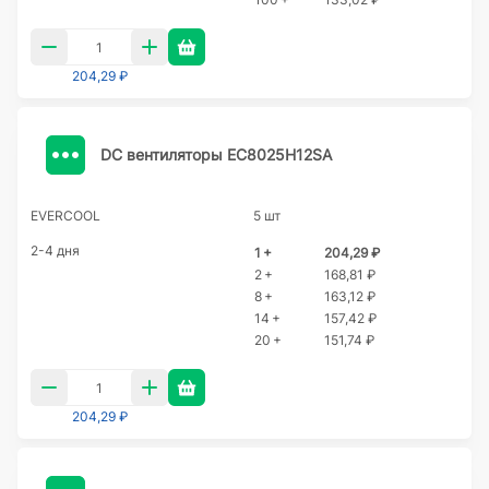
204,29 ₽
DC вентиляторы EC8025H12SA
EVERCOOL
5 шт
2-4 дня
1 +
204,29 ₽
2 +
168,81 ₽
8 +
163,12 ₽
14 +
157,42 ₽
20 +
151,74 ₽
204,29 ₽