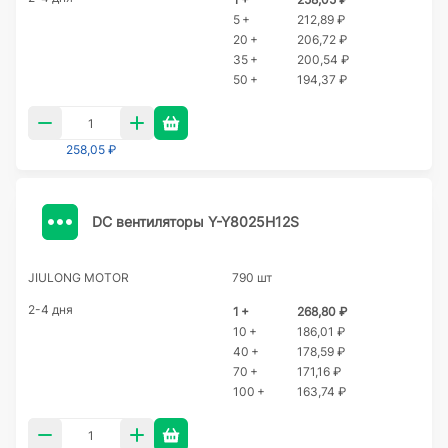
5 +
212,89 ₽
20 +
206,72 ₽
35 +
200,54 ₽
50 +
194,37 ₽
258,05 ₽
DC вентиляторы Y-Y8025H12S
JIULONG MOTOR
790 шт
2-4 дня
1 +
268,80 ₽
10 +
186,01 ₽
40 +
178,59 ₽
70 +
171,16 ₽
100 +
163,74 ₽