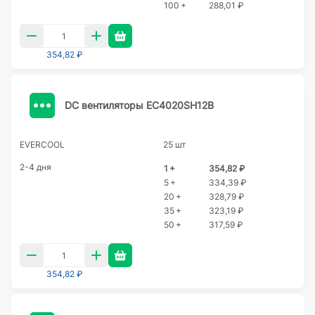
100 +
288,01 ₽
354,82 ₽
DC вентиляторы EC4020SH12B
EVERCOOL
25 шт
2-4 дня
1 +
354,82 ₽
5 +
334,39 ₽
20 +
328,79 ₽
35 +
323,19 ₽
50 +
317,59 ₽
354,82 ₽