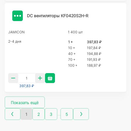
DC вентиляторы KF0420S2H-R
JAMICON
1 400 шт
2-4 дня
1 +
397,83 ₽
10 +
197,84 ₽
40 +
194,88 ₽
70 +
191,93 ₽
100 +
188,97 ₽
397,83 ₽
Показать ещё
…
1
2
3
5