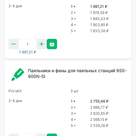
2-4 дня
1 +
1 997,21 ₽
2 +
1 974,59 ₽
3 +
1 945,33 ₽
4 +
1 903,85 ₽
5 +
1 833,36 ₽
1 997,21 ₽
Паяльники и фены для паяльных станций 9SS-
900N-SI
Pro'sKit
3 шт
2-4 дня
1 +
2 755,46 ₽
2 +
2 686,77 ₽
3 +
2 620,65 ₽
4 +
2 568,15 ₽
5 +
2 539,26 ₽