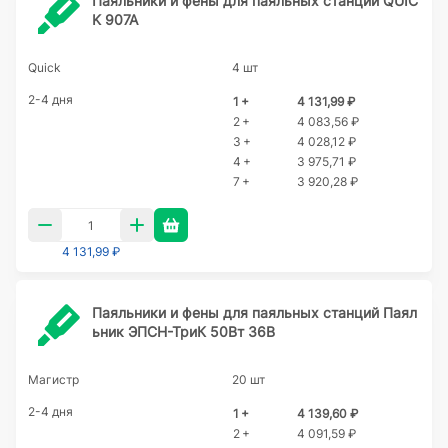
Паяльники и фены для паяльных станций QUIC
K 907A
Quick
4 шт
2-4 дня
1 +
4 131,99 ₽
2 +
4 083,56 ₽
3 +
4 028,12 ₽
4 +
3 975,71 ₽
7 +
3 920,28 ₽
4 131,99 ₽
Паяльники и фены для паяльных станций Паял
ьник ЭПСН-ТриК 50Вт 36В
Магистр
20 шт
2-4 дня
1 +
4 139,60 ₽
2 +
4 091,59 ₽