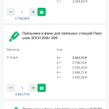
7 +
3 564,63 ₽
3 758,58 ₽
Паяльники и фены для паяльных станций Паял
ьник ЭПСН 90Вт 36В
Магистр
3 шт
2-4 дня
1 +
3 841,75 ₽
2 +
3 796,79 ₽
3 +
3 745,35 ₽
4 +
3 696,72 ₽
7 +
3 645,28 ₽
3 841,75 ₽