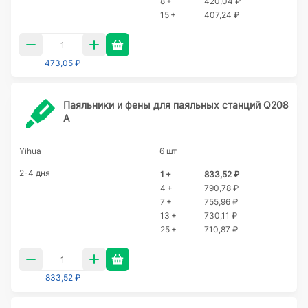
8 +
420,04 ₽
15 +
407,24 ₽
473,05 ₽
Паяльники и фены для паяльных станций Q208
A
Yihua
6 шт
2-4 дня
1 +
833,52 ₽
4 +
790,78 ₽
7 +
755,96 ₽
13 +
730,11 ₽
25 +
710,87 ₽
833,52 ₽