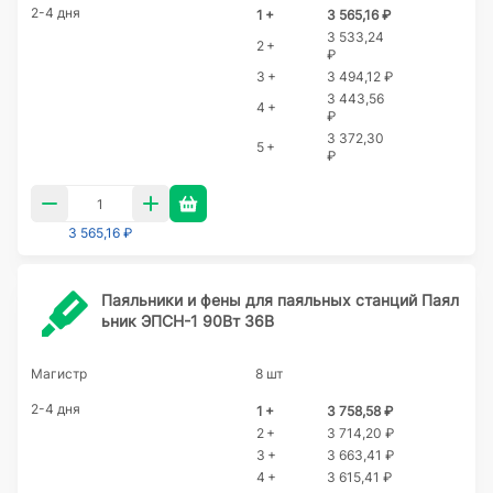
2-4 дня
1 +
3 565,16 ₽
3 533,24
2 +
₽
3 +
3 494,12 ₽
3 443,56
4 +
₽
3 372,30
5 +
₽
3 565,16 ₽
Паяльники и фены для паяльных станций Паял
ьник ЭПСН-1 90Вт 36В
Магистр
8 шт
2-4 дня
1 +
3 758,58 ₽
2 +
3 714,20 ₽
3 +
3 663,41 ₽
4 +
3 615,41 ₽