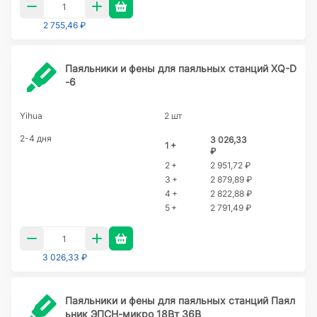
2 755,46 ₽
Паяльники и фены для паяльных станций XQ-D
-6
Yihua
2 шт
2-4 дня
3 026,33
1 +
₽
2 +
2 951,72 ₽
3 +
2 879,89 ₽
4 +
2 822,88 ₽
5 +
2 791,49 ₽
3 026,33 ₽
Паяльники и фены для паяльных станций Паял
ьник ЭПСН-микро 18Вт 36В