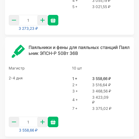
4 +
3 055,19 ₽
5 +
3 021,55 ₽
3 273,23 ₽
Паяльники и фены для паяльных станций Паял
ьник ЭПСН-Р 50Вт 36В
Магистр
10 шт
2-4 дня
1 +
3 558,66 ₽
2 +
3 516,64 ₽
3 +
3 468,56 ₽
3 423,09
4 +
₽
7 +
3 375,02 ₽
3 558,66 ₽