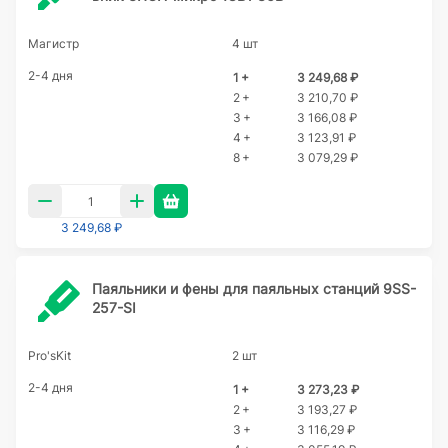
Магистр
4 шт
2-4 дня
1 +
3 249,68 ₽
2 +
3 210,70 ₽
3 +
3 166,08 ₽
4 +
3 123,91 ₽
8 +
3 079,29 ₽
3 249,68 ₽
Паяльники и фены для паяльных станций 9SS-
257-SI
Pro'sKit
2 шт
2-4 дня
1 +
3 273,23 ₽
2 +
3 193,27 ₽
3 +
3 116,29 ₽