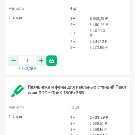
Магистр
4 шт
2-4 дня
1 +
5 542,75 ₽
2 +
5 480,57 ₽
5 409,40
3 +
₽
4 +
5 342,12 ₽
5 +
5 270,96 ₽
5 542,75 ₽
Паяльники и фены для паяльных станций Паял
ьник ЭПСН-ТриК 150Вт36В
Магистр
12 шт
2-4 дня
1 +
5 733,59 ₽
2 +
5 669,51 ₽
3 +
5 596,16 ₽