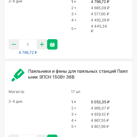
2-4 дня
1 +
4 796,72 ₽
2 +
4 685,08 ₽
3 +
4 577,60 ₽
4 +
4 492,29 ₽
4 445,34
5 +
₽
4 796,72 ₽
Паяльники и фены для паяльных станций Паял
ьник ЭПСН 150Вт 36В
Магистр
17 шт
2-4 дня
1 +
5 052,35 ₽
2 +
4 995,07 ₽
3 +
4 929,52 ₽
4 +
4 867,55 ₽
5 +
4 801,99 ₽