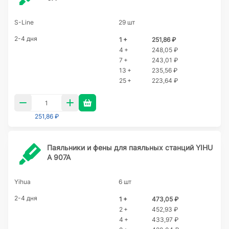
S-Line
29 шт
2-4 дня
1 +
251,86 ₽
4 +
248,05 ₽
7 +
243,01 ₽
13 +
235,56 ₽
25 +
223,64 ₽
251,86 ₽
Паяльники и фены для паяльных станций YIHU
A 907A
Yihua
6 шт
2-4 дня
1 +
473,05 ₽
2 +
452,93 ₽
4 +
433,97 ₽