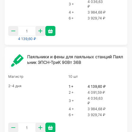
4 036,63
3 +
₽
4 +
3 984,68 ₽
6 +
3 929,74 ₽
4 139,60 ₽
Паяльники и фены для паяльных станций Паял
ьник ЭПСН-ТриК 90Вт 36В
Магистр
10 шт
2-4 дня
1 +
4 139,60 ₽
2 +
4 091,59 ₽
4 036,63
3 +
₽
4 +
3 984,68 ₽
6 +
3 929,74 ₽