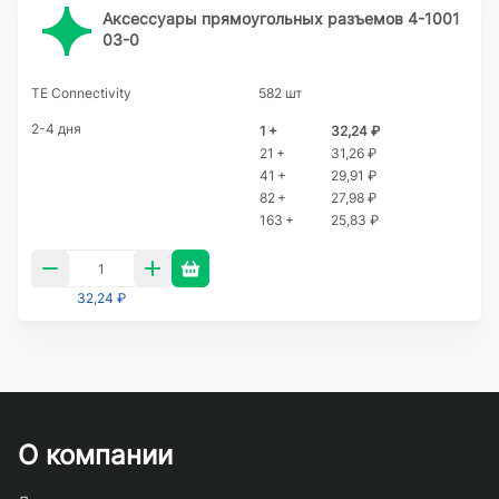
Аксессуары прямоугольных разъемов 4-1001
03-0
TE Connectivity
582 шт
2-4 дня
1 +
32,24 ₽
21 +
31,26 ₽
41 +
29,91 ₽
82 +
27,98 ₽
163 +
25,83 ₽
32,24 ₽
О компании