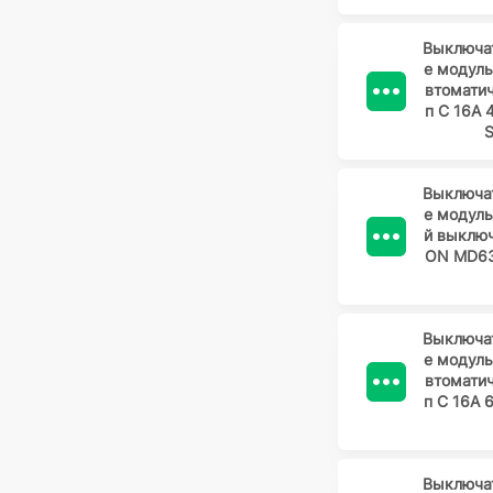
Выключа
е модул
втомати
п C 16А 
Выключа
е модул
й выклю
ON MD63
Выключа
е модул
втомати
п C 16А 
Выключа