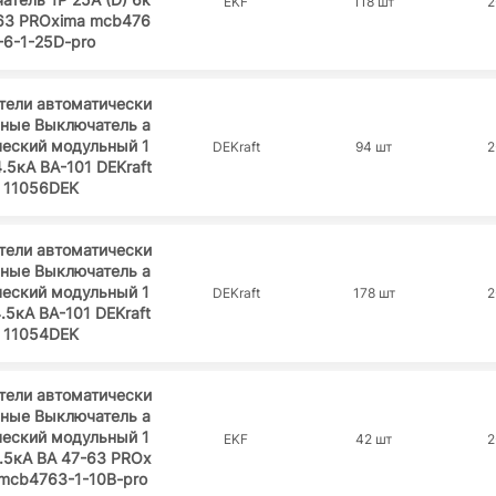
EKF
118 шт
2
-63 PROxima mcb476
-6-1-25D-pro
тели автоматически
ьные Выключатель а
ческий модульный 1
DEKraft
94 шт
2
4.5кА ВА-101 DEKraft
11056DEK
тели автоматически
ьные Выключатель а
ческий модульный 1
DEKraft
178 шт
2
4.5кА ВА-101 DEKraft
11054DEK
тели автоматически
ьные Выключатель а
ческий модульный 1
EKF
42 шт
2
4.5кА ВА 47-63 PROx
 mcb4763-1-10B-pro