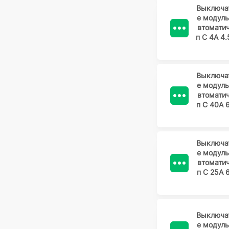
Выключа
е модул
втомати
п C 4А 4.
Выключа
е модул
втомати
п C 40А 
Выключа
е модул
втомати
п C 25А 
Выключа
е модул