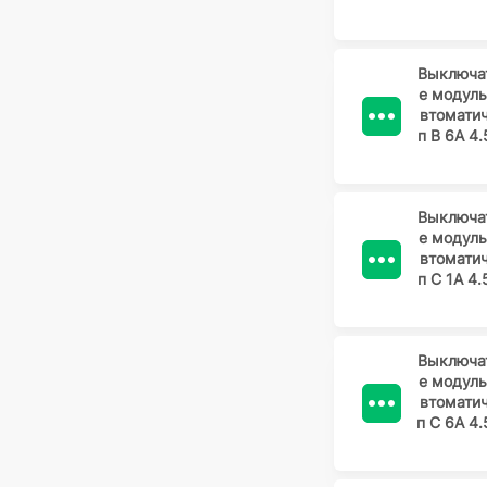
Выключа
е модул
втомати
п B 6А 4.
Выключа
е модул
втомати
п C 1А 4.
Выключа
е модул
втомати
п C 6А 4.