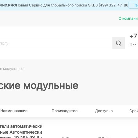
Новый Сервис для глобального поиска ЭКБ
8 (499) 322-47-86
П
О компани
+
Пн-П
ие модульные
ские модульные
Наименование
Производитель
Доступно
Срок
тели автоматически
ьные Автоматически
атель 1P 25А (D) 6к