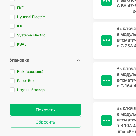
А ВА 47
EKF
3
Hyundai Electric
IEK
Выключа
е модул
Systeme Electric
втомати
КЭАЗ
п C 25А 
Упаковка
Выключа
Bulk (россыпь)
е модул
втомати
Paper Box
п C 16А 
Штучный товар
Выключа
Показать
е модул
втомати
Сбросить
п B 10А 
ima EKF