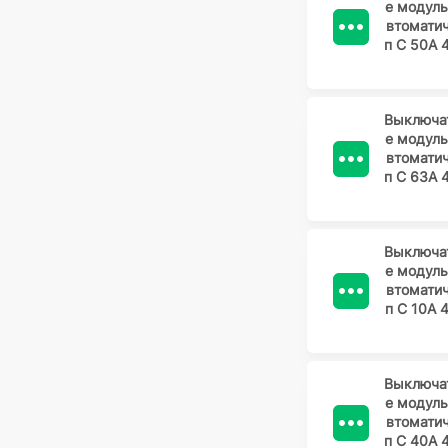
е модул
втомати
п C 50А 
Выключа
е модул
втомати
п C 63А 
Выключа
е модул
втомати
п C 10А 
Выключа
е модул
втомати
п C 40А 