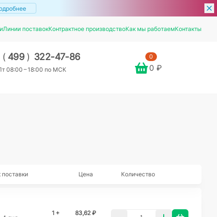
одробнее
и
Линии поставок
Контрактное производство
Как мы работаем
Контакты
7
(
499
)
322-47-86
0
0 ₽
т 08:00 – 18:00 по МСК
 поставки
Цена
Количество
1 +
83,62 ₽