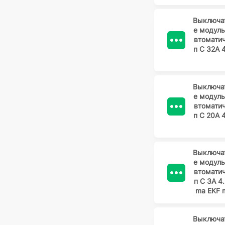
Выключа
е модул
втомати
п C 32А 
Выключа
е модул
втомати
п C 20А 
Выключа
е модул
втомати
п C 3А 4
ma EKF 
Выключа