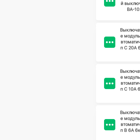
й выключ
ВА-10
Выключа
е модул
втомати
п C 20А 
Выключа
е модул
втомати
п C 10А 
Выключа
е модул
втомати
п B 6А 6