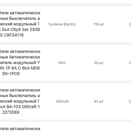
тели автоматически
ьные Выключатель а
ческий модульный 1
Systeme Electric
116 шт
2
4.5кА City9 Set 230В
SE C9F34116
тели автоматически
ьные Автоматически
чатель модульный Y
DKC
36 шт
2
N 1P 6A C 6kA MD6
3N-1PC6
тели автоматически
ьные Выключатель а
ческий модульный 1
DEKraft
45 шт
2
6кА ВА-103 DEKraft 1
2273DEK
тели автоматически