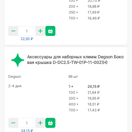
100 +
20,70 ₽
200 +
18,88 ₽
350 +
17,49 ₽
700 +
16,46 ₽
22,92 ₽
Аксессуары для наборных клемм Degson Боко
вая крышка D-DC2.5-TW-01P-11-00Z(H)
Degson
98 шт
2-4 дня
1 +
24,15 ₽
100 +
21,84 ₽
200 +
19,95 ₽
400 +
18,51 ₽
700 +
17,43 ₽
24,15 ₽