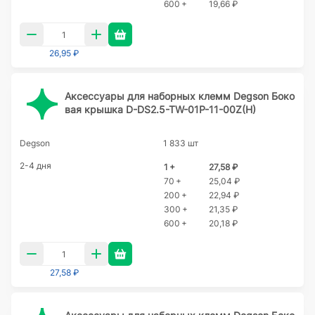
600 +
19,66 ₽
26,95 ₽
Аксессуары для наборных клемм Degson Боко
вая крышка D-DS2.5-TW-01P-11-00Z(H)
Degson
1 833 шт
2-4 дня
1 +
27,58 ₽
70 +
25,04 ₽
200 +
22,94 ₽
300 +
21,35 ₽
600 +
20,18 ₽
27,58 ₽