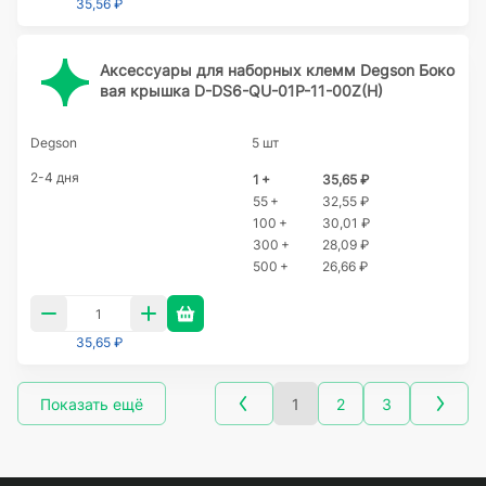
35,56 ₽
Аксессуары для наборных клемм Degson Боко
вая крышка D-DS6-QU-01P-11-00Z(H)
Degson
5 шт
2-4 дня
1 +
35,65 ₽
55 +
32,55 ₽
100 +
30,01 ₽
300 +
28,09 ₽
500 +
26,66 ₽
35,65 ₽
Показать ещё
1
2
3