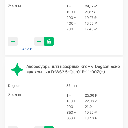
2-4 дня
1 +
24,17 ₽
100 +
21,87 ₽
200 +
19,97 ₽
400 +
18,53 ₽
700 +
17,45 ₽
24,17 ₽
Аксессуары для наборных клемм Degson Боко
вая крышка D-WS2.5-QU-01P-11-00Z(H)
Degson
851 шт
2-4 дня
1 +
25,36 ₽
100 +
22,98 ₽
200 +
21 ₽
350 +
19,52 ₽
650 +
18,40 ₽