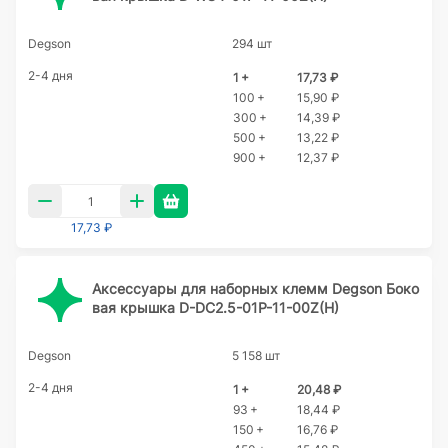
Degson
294 шт
2-4 дня
1 +
17,73 ₽
100 +
15,90 ₽
300 +
14,39 ₽
500 +
13,22 ₽
900 +
12,37 ₽
17,73 ₽
Аксессуары для наборных клемм Degson Боко
вая крышка D-DC2.5-01P-11-00Z(H)
Degson
5 158 шт
2-4 дня
1 +
20,48 ₽
93 +
18,44 ₽
150 +
16,76 ₽