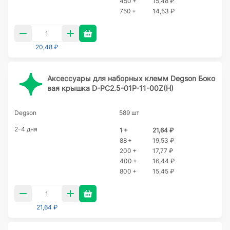
450 +
15,48 ₽
750 +
14,53 ₽
20,48 ₽
Аксессуары для наборных клемм Degson Боко
вая крышка D-PC2.5-01P-11-00Z(H)
Degson
589 шт
2-4 дня
1 +
21,64 ₽
88 +
19,53 ₽
200 +
17,77 ₽
400 +
16,44 ₽
800 +
15,45 ₽
21,64 ₽