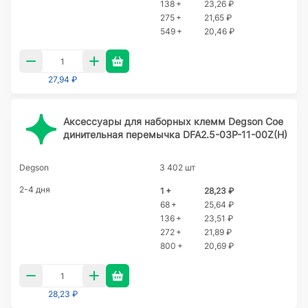
138 +
23,26 ₽
275 +
21,65 ₽
549 +
20,46 ₽
27,94 ₽
Аксессуары для наборных клемм Degson Сое
динительная перемычка DFA2.5-03P-11-00Z(H)
Degson
3 402 шт
2-4 дня
1 +
28,23 ₽
68 +
25,64 ₽
136 +
23,51 ₽
272 +
21,89 ₽
800 +
20,69 ₽
28,23 ₽