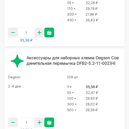
55 +
32,28 ₽
110 +
29,76 ₽
300 +
27,86 ₽
450 +
26,43 ₽
35,36 ₽
Аксессуары для наборных клемм Degson Сое
динительная перемычка DFB2-5.2-11-00Z(H)
Degson
109 шт
2-4 дня
1 +
35,56 ₽
55 +
32,47 ₽
100 +
29,93 ₽
300 +
28,02 ₽
500 +
26,59 ₽