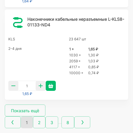
1,64 ₽
Наконечники кабельные неразъемные L-KLS8-
01133-ND4
KLS
23 647 шт
2-4 дня
1 +
1,65 ₽
1030 +
1,30 ₽
2059 +
1,03 ₽
4117 +
0,85 ₽
10000 +
0,74 ₽
1,65 ₽
Показать ещё
…
1
2
3
8