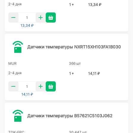
2-4 дня
1 +
13,34 ₽
13,34 ₽
Датчики температуры NXRT15XH103FA1B030
MUR
366 шт
2-4 дня
1 +
14,11 ₽
14,11 ₽
Датчики температуры B57621C5103J062
TDK-EPC
30 447 шт