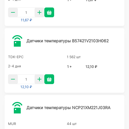
11,67 ₽
Датчики температуры B57421V2103H062
TDK-EPC
1 562 шт
2-4 дня
1 +
12,10 ₽
12,10 ₽
Датчики температуры NCP21XM221J03RA
MUR
44 шт