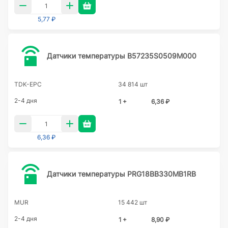
5,77 ₽
Датчики температуры B57235S0509M000
TDK-EPC
34 814 шт
2-4 дня
1 +
6,36 ₽
6,36 ₽
Датчики температуры PRG18BB330MB1RB
MUR
15 442 шт
2-4 дня
1 +
8,90 ₽