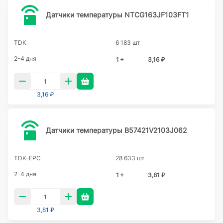
Датчики температуры NTCG163JF103FT1
TDK
6 183 шт
2-4 дня
1 +
3,16 ₽
3,16 ₽
Датчики температуры B57421V2103J062
TDK-EPC
28 633 шт
2-4 дня
1 +
3,81 ₽
3,81 ₽