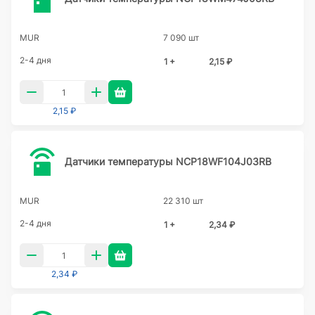
MUR
7 090 шт
2-4 дня
1 +
2,15 ₽
2,15 ₽
Датчики температуры NCP18WF104J03RB
MUR
22 310 шт
2-4 дня
1 +
2,34 ₽
2,34 ₽