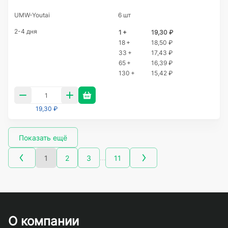
UMW-Youtai
6 шт
2-4 дня
1 +
19,30 ₽
18 +
18,50 ₽
33 +
17,43 ₽
65 +
16,39 ₽
130 +
15,42 ₽
19,30 ₽
Показать ещё
…
1
2
3
11
О компании