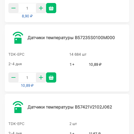
8,90 ₽
Датчики температуры B57235S0100M000
TDK-EPC
14 684 шт
2-4 дня
1 +
10,89 ₽
10,89 ₽
Датчики температуры B57421V2102J062
TDK-EPC
2 шт
2-4 дня
1 +
11,67 ₽