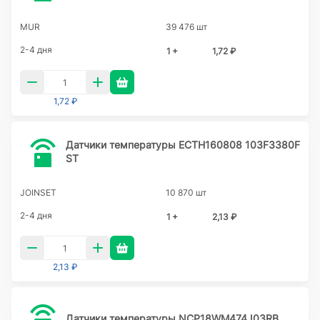
MUR
39 476 шт
2-4 дня
1 +
1,72 ₽
1,72 ₽
Датчики температуры ECTH160808 103F3380F
ST
JOINSET
10 870 шт
2-4 дня
1 +
2,13 ₽
2,13 ₽
Датчики температуры NCP18WM474J03RB