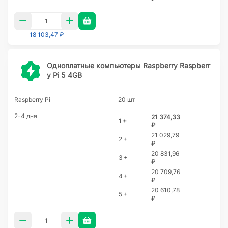
18 103,47 ₽
Одноплатные компьютеры Raspberry Raspberr
y Pi 5 4GB
Raspberry Pi
20 шт
2-4 дня
21 374,33
1 +
₽
21 029,79
2 +
₽
20 831,96
3 +
₽
20 709,76
4 +
₽
20 610,78
5 +
₽