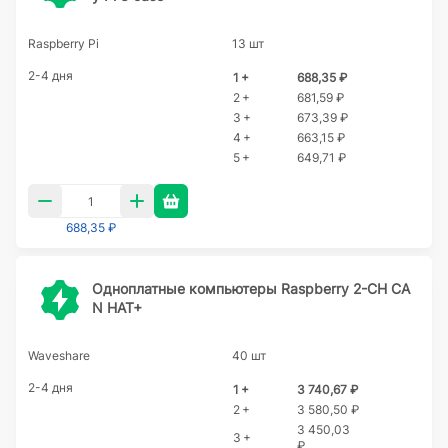
Raspberry Pi
13 шт
2-4 дня
1 +
688,35 ₽
2 +
681,59 ₽
3 +
673,39 ₽
4 +
663,15 ₽
5 +
649,71 ₽
688,35 ₽
Одноплатные компьютеры Raspberry 2-CH CA
N HAT+
Waveshare
40 шт
2-4 дня
1 +
3 740,67 ₽
2 +
3 580,50 ₽
3 450,03
3 +
₽