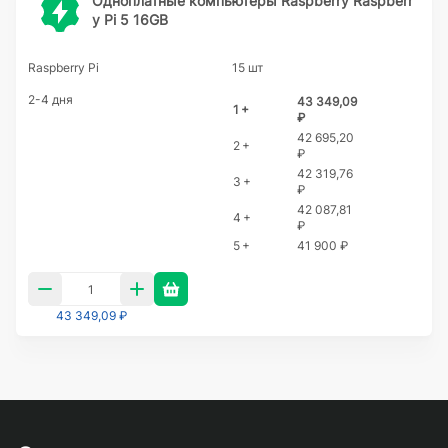
Одноплатные компьютеры Raspberry Raspberr
y Pi 5 16GB
Raspberry Pi
15 шт
2-4 дня
43 349,09
1 +
₽
42 695,20
2 +
₽
42 319,76
3 +
₽
42 087,81
4 +
₽
5 +
41 900 ₽
43 349,09 ₽