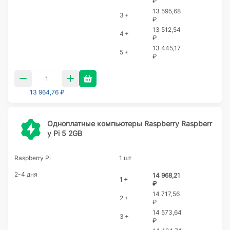
₽
13 595,68
3 +
₽
13 512,54
4 +
₽
13 445,17
5 +
₽
13 964,76 ₽
Одноплатные компьютеры Raspberry Raspberr
y Pi 5 2GB
Raspberry Pi
1 шт
2-4 дня
14 968,21
1 +
₽
14 717,56
2 +
₽
14 573,64
3 +
₽