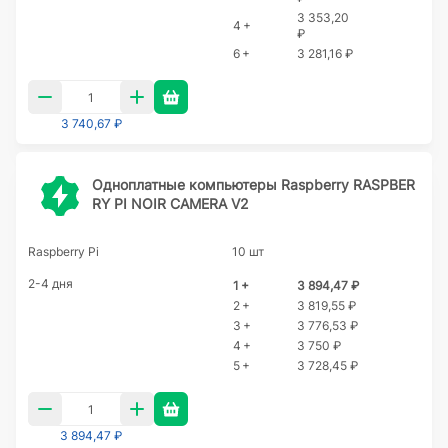
3 353,20
4 +
₽
6 +
3 281,16 ₽
3 740,67 ₽
Одноплатные компьютеры Raspberry RASPBER
RY PI NOIR CAMERA V2
Raspberry Pi
10 шт
2-4 дня
1 +
3 894,47 ₽
2 +
3 819,55 ₽
3 +
3 776,53 ₽
4 +
3 750 ₽
5 +
3 728,45 ₽
3 894,47 ₽