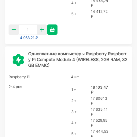
14 484,74
4 +
₽
14 412,72
5 +
₽
14 968,21 ₽
Одноплатные компьютеры Raspberry Raspberr
y Pi Compute Module 4 (WIRELESS, 2GB RAM, 32
GB EMMC)
Raspberry Pi
4 шт
2-4 дня
18 103,47
1 +
₽
17 806,13
2 +
₽
17 635,41
3 +
₽
17 529,95
4 +
₽
17 444,53
5 +
₽