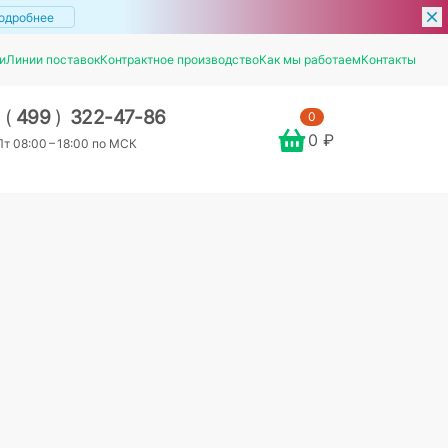
одробнее
и
Линии поставок
Контрактное производство
Как мы работаем
Контакты
7
(
499
)
322-47-86
0
0 ₽
т 08:00 – 18:00 по МСК