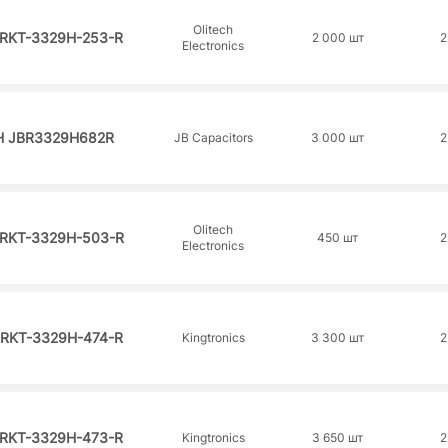
Olitech
RKT-3329H-253-R
2 000 шт
2
Electronics
H JBR3329H682R
JB Capacitors
3 000 шт
2
Olitech
RKT-3329H-503-R
450 шт
2
Electronics
 RKT-3329H-474-R
Kingtronics
3 300 шт
2
RKT-3329H-473-R
Kingtronics
3 650 шт
2