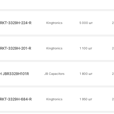
 RKT-3329H-224-R
Kingtronics
5 000 шт
2
 RKT-3329H-201-R
Kingtronics
1 100 шт
2
H JBR3329H101R
JB Capacitors
1 800 шт
2
RKT-3329H-684-R
Kingtronics
1 950 шт
2