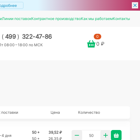
одробнее
и
Линии поставок
Контрактное производство
Как мы работаем
Контакты
7
(
499
)
322-47-86
0
0 ₽
т 08:00 – 18:00 по МСК
 поставки
Цена
Количество
50 +
39,52 ₽
-4 дня
50 +
26,35 ₽