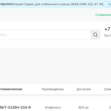
Новый Сервис для глобального поиска ЭКБ
8 (499) 322-47-86
П
О компани
+
Пн-П
Наименование
Производитель
Доступно
Срок
RKT-3329H-333-R
Kingtronics
600 шт
2