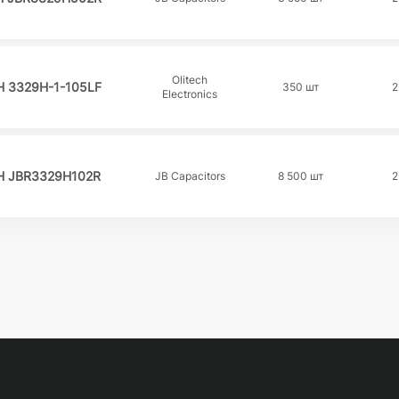
Olitech
H 3329H-1-105LF
350 шт
2
Electronics
H JBR3329H102R
JB Capacitors
8 500 шт
2