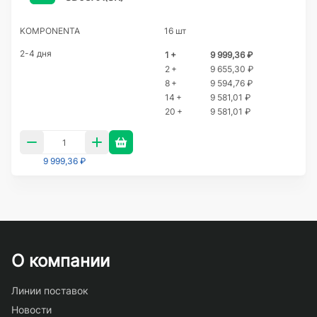
KOMPONENTA
16 шт
2-4 дня
1 +
9 999,36 ₽
2 +
9 655,30 ₽
8 +
9 594,76 ₽
14 +
9 581,01 ₽
20 +
9 581,01 ₽
9 999,36 ₽
О компании
Линии поставок
Новости