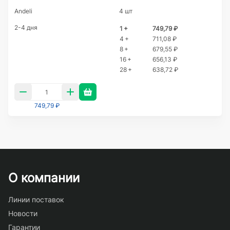
Andeli
4 шт
2-4 дня
1 +
749,79 ₽
4 +
711,08 ₽
8 +
679,55 ₽
16 +
656,13 ₽
28 +
638,72 ₽
749,79 ₽
О компании
Линии поставок
Новости
Гарантии