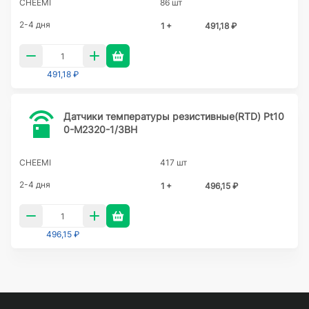
CHEEMI
86 шт
2-4 дня
1 +
491,18 ₽
491,18 ₽
Датчики температуры резистивные(RTD) Pt10
0-M2320-1/3BH
CHEEMI
417 шт
2-4 дня
1 +
496,15 ₽
496,15 ₽