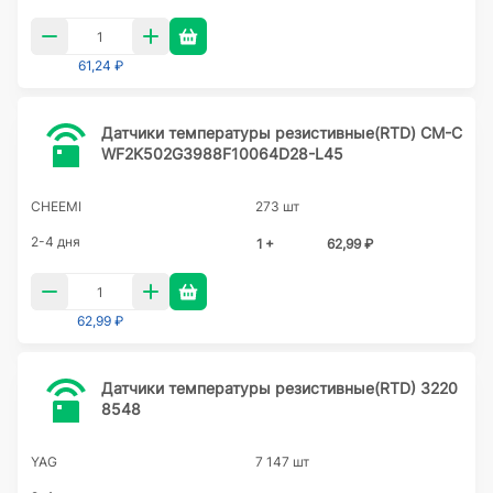
61,24 ₽
Датчики температуры резистивные(RTD) CM-C
WF2K502G3988F10064D28-L45
CHEEMI
273 шт
2-4 дня
1 +
62,99 ₽
62,99 ₽
Датчики температуры резистивные(RTD) 3220
8548
YAG
7 147 шт