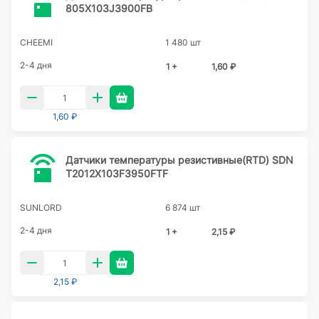
805X103J3900FB
CHEEMI
1 480 шт
2-4 дня
1 +
1,60 ₽
1,60 ₽
Датчики температуры резистивные(RTD) SDN
T2012X103F3950FTF
SUNLORD
6 874 шт
2-4 дня
1 +
2,15 ₽
2,15 ₽