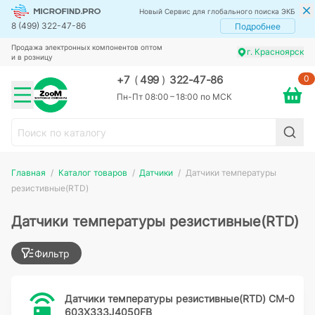
Новый Сервис для глобального поиска ЭКБ
8 (499) 322-47-86
Подробнее
Продажа электронных компонентов оптом
г. Красноярск
и в розницу
0
+7
(
499
)
322-47-86
Пн-Пт 08:00 – 18:00 по МСК
Главная
Каталог товаров
Датчики
Датчики температуры
резистивные(RTD)
Датчики температуры резистивные(RTD)
Фильтр
Датчики температуры резистивные(RTD) CM-0
603X333J4050FB