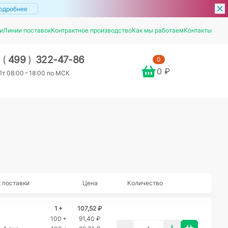
одробнее
и
Линии поставок
Контрактное производство
Как мы работаем
Контакты
7
(
499
)
322-47-86
0
0 ₽
т 08:00 – 18:00 по МСК
 поставки
Цена
Количество
1 +
107,52 ₽
100 +
91,40 ₽