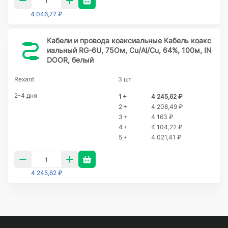
4 046,77 ₽
Кабели и провода коаксиальные Кабель коакс
иальный RG-6U, 75Ом, Cu/Al/Cu, 64%, 100м, IN
DOOR, белый
Rexant
3 шт
2-4 дня
1 +
4 245,62 ₽
2 +
4 208,49 ₽
3 +
4 163 ₽
4 +
4 104,22 ₽
5 +
4 021,41 ₽
4 245,62 ₽