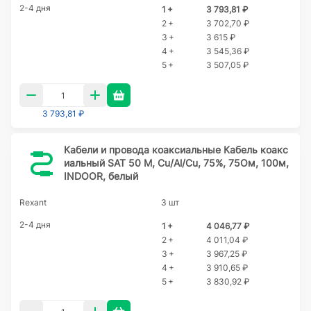
2-4 дня
1 +
3 793,81 ₽
2 +
3 702,70 ₽
3 +
3 615 ₽
4 +
3 545,36 ₽
5 +
3 507,05 ₽
3 793,81 ₽
Кабели и провода коаксиальные Кабель коакс
иальный SAT 50 M, Cu/Al/Cu, 75%, 75Ом, 100м,
INDOOR, белый
Rexant
3 шт
2-4 дня
1 +
4 046,77 ₽
2 +
4 011,04 ₽
3 +
3 967,25 ₽
4 +
3 910,65 ₽
5 +
3 830,92 ₽