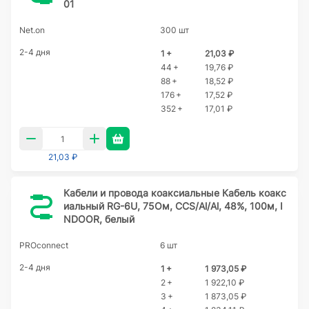
01
Net.on
300 шт
2-4 дня
1 +
21,03 ₽
44 +
19,76 ₽
88 +
18,52 ₽
176 +
17,52 ₽
352 +
17,01 ₽
21,03 ₽
Кабели и провода коаксиальные Кабель коакс
иальный RG-6U, 75Ом, CCS/Al/Al, 48%, 100м, I
NDOOR, белый
PROconnect
6 шт
2-4 дня
1 +
1 973,05 ₽
2 +
1 922,10 ₽
3 +
1 873,05 ₽