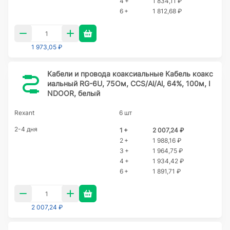
4 +
1 834,11 ₽
6 +
1 812,68 ₽
1 973,05 ₽
Кабели и провода коаксиальные Кабель коакс
иальный RG-6U, 75Ом, CCS/Al/Al, 64%, 100м, I
NDOOR, белый
Rexant
6 шт
2-4 дня
1 +
2 007,24 ₽
2 +
1 988,16 ₽
3 +
1 964,75 ₽
4 +
1 934,42 ₽
6 +
1 891,71 ₽
2 007,24 ₽