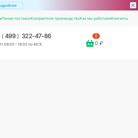
одробнее
и
Линии поставок
Контрактное производство
Как мы работаем
Контакты
7
(
499
)
322-47-86
0
0 ₽
т 08:00 – 18:00 по МСК