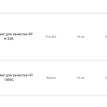
нт для зачистки 8P
Pro'sKit
10 шт
2
K-326
нт для зачистки HT
Rexant
10 шт
2
-369C