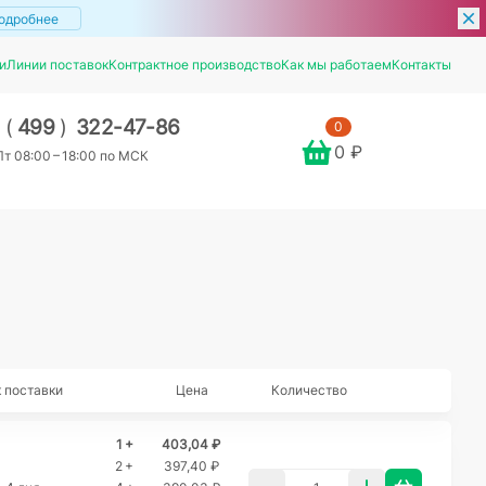
одробнее
и
Линии поставок
Контрактное производство
Как мы работаем
Контакты
7
(
499
)
322-47-86
0
0 ₽
т 08:00 – 18:00 по МСК
 поставки
Цена
Количество
1 +
403,04 ₽
2 +
397,40 ₽