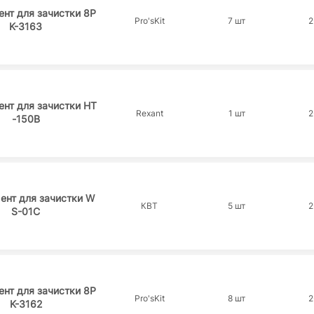
нт для зачистки 8P
Pro'sKit
7 шт
2
K-3163
нт для зачистки HT
Rexant
1 шт
2
-150B
ент для зачистки W
КВТ
5 шт
2
S-01C
нт для зачистки 8P
Pro'sKit
8 шт
2
K-3162