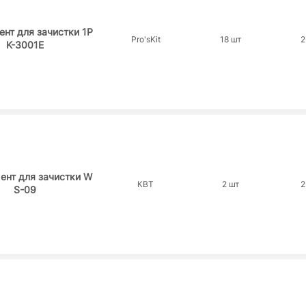
нт для зачистки 1P
Pro'sKit
18 шт
2
K-3001E
ент для зачистки W
КВТ
2 шт
2
S-09