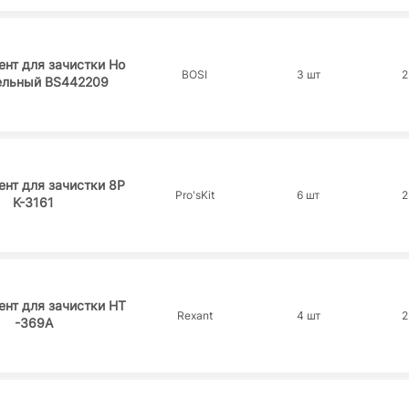
нт для зачистки Но
BOSI
3 шт
2
ельный BS442209
нт для зачистки 8P
Pro'sKit
6 шт
2
K-3161
нт для зачистки HT
Rexant
4 шт
2
-369А