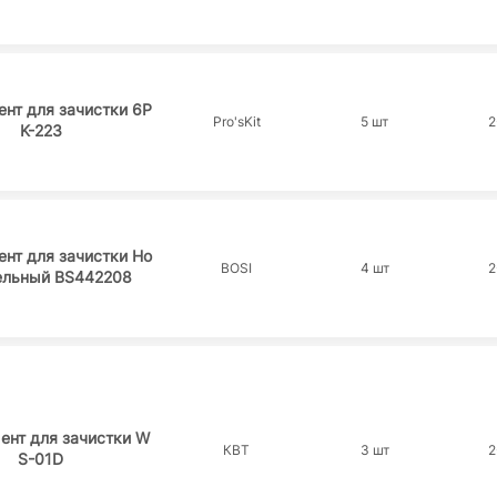
нт для зачистки 6P
Pro'sKit
5 шт
2
K-223
нт для зачистки Но
BOSI
4 шт
2
ельный BS442208
ент для зачистки W
КВТ
3 шт
2
S-01D