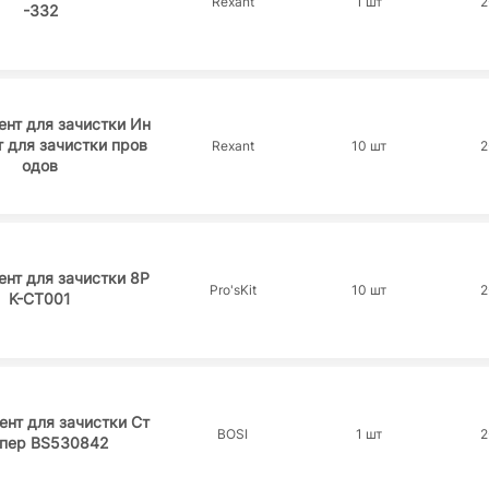
Rexant
1 шт
2
-332
нт для зачистки Ин
 для зачистки пров
Rexant
10 шт
2
одов
нт для зачистки 8P
Pro'sKit
10 шт
2
K-CT001
нт для зачистки Ст
BOSI
1 шт
2
пер BS530842