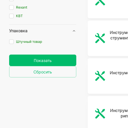
Rexant
КВТ
Упаковка
Инструме
струмент
Штучный товар
Показать
Сбросить
Инструме
Инструме
рип