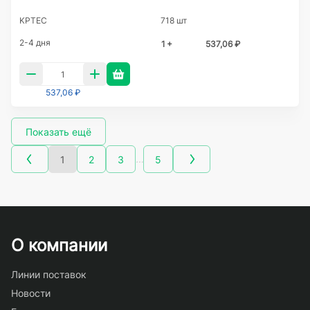
KPTEC
718 шт
2-4 дня
1 +
537,06 ₽
537,06 ₽
Показать ещё
…
1
2
3
5
О компании
Линии поставок
Новости