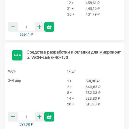
12 +
458,61 ₽
21 +
445,19 ₽
30 +
431,79 ₽
559,11 ₽
Cредства разработки и отладки для микроконт
р. WCH-LinkE-R0-1v3
WCH
17 шт
2-4 дня
1 +
591,36 ₽
2 +
540,83 ₽
8 +
532,33 ₽
14 +
523,83 ₽
20 +
515,33 ₽
591,36 ₽