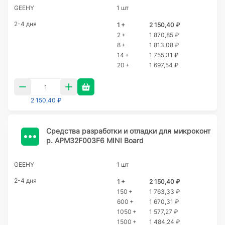
GEEHY
1 шт
2-4 дня
1 +
2 150,40 ₽
2 +
1 870,85 ₽
8 +
1 813,08 ₽
14 +
1 755,31 ₽
20 +
1 697,54 ₽
2 150,40 ₽
Cредства разработки и отладки для микроконт
р. APM32F003F6 MINI Board
GEEHY
1 шт
2-4 дня
1 +
2 150,40 ₽
150 +
1 763,33 ₽
600 +
1 670,31 ₽
1050 +
1 577,27 ₽
1500 +
1 484,24 ₽