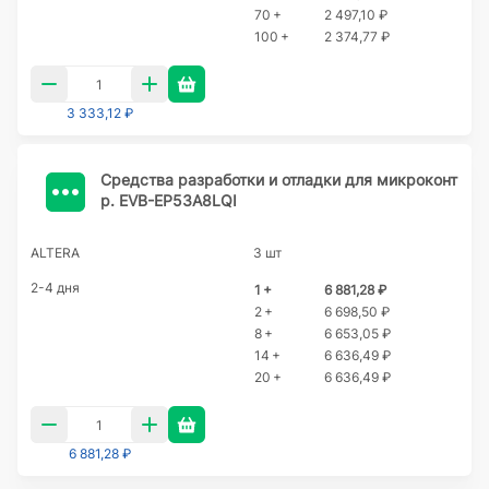
70 +
2 497,10 ₽
100 +
2 374,77 ₽
3 333,12 ₽
Cредства разработки и отладки для микроконт
р. EVB-EP53A8LQI
ALTERA
3 шт
2-4 дня
1 +
6 881,28 ₽
2 +
6 698,50 ₽
8 +
6 653,05 ₽
14 +
6 636,49 ₽
20 +
6 636,49 ₽
6 881,28 ₽