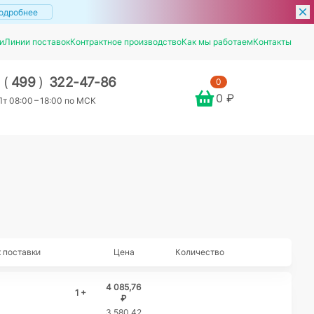
одробнее
и
Линии поставок
Контрактное производство
Как мы работаем
Контакты
7
(
499
)
322-47-86
0
0 ₽
т 08:00 – 18:00 по МСК
 поставки
Цена
Количество
4 085,76
1 +
₽
3 580,42