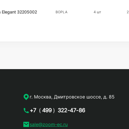
 Elegant 32205002
BOPLA
4 шт
2
г. Москва, Дмитровское шоссе, д. 85
+7
(
499
)
322-47-86
sale@zoom-ec.ru