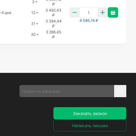
3 +
₽
3 482,43
-4 дня
12 +
₽
4 085,76 ₽
3 384,44
21 +
₽
3 286,45
30 +
₽
Заказать звонок
Написать письмо